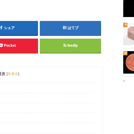
シェア
はてブ
Pocket
feedly
目次
[
非表示
]
"