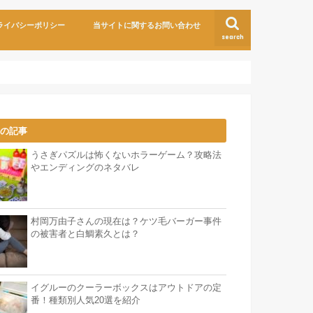
ライバシーポリシー
当サイトに関するお問い合わせ
search
気の記事
うさぎパズルは怖くないホラーゲーム？攻略法
やエンディングのネタバレ
村岡万由子さんの現在は？ケツ毛バーガー事件
の被害者と白鯛素久とは？
イグルーのクーラーボックスはアウトドアの定
番！種類別人気20選を紹介