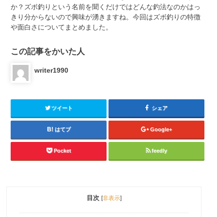
か？ズボ釣りという名前を聞くだけではどんな釣法なのかはっ
きり分からないので興味が湧きますね。今回はズボ釣りの特徴
や面白さについてまとめました。
この記事をかいた人
writer1990
ツイート
シェア
はてブ
Google+
Pocket
feedly
目次
[
非表示
]