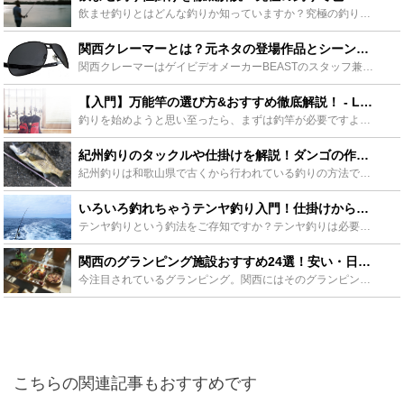
飲ませ釣りとはどんな釣りか知っていますか？究極の釣りとも言われる飲ませ釣りの仕掛けについて詳しく紹介します。しかし、究極の釣りと言っても決して難しいわけではありません。とても簡単で、その方法がわかれ...
関西クレーマーとは？元ネタの登場作品とシーンを紹介！語録も解説！ - Leisurego(レジャーゴー)
関西クレーマーはゲイビデオメーカーBEASTのスタッフ兼男優です。元々の愛称はカーリーですが、登場した作品の関西弁でクレームを言う役がウケたために関西クレーマーとも呼ばれるようになりました。関西クレ...
【入門】万能竿の選び方&おすすめ徹底解説！ - Leisurego(レジャーゴー)
釣りを始めようと思い至ったら、まずは釣竿が必要ですよね。釣りを始めようと思う誰もが通る道、釣竿選び。中でも海釣り初心者におすすめしたいのが『万能竿』。しかし初心者だからこそ、何を基準に選べばいいのか...
紀州釣りのタックルや仕掛けを解説！ダンゴの作り方や釣り方も！ - Leisurego(レジャーゴー)
紀州釣りは和歌山県で古くから行われている釣りの方法です。ウキ団子釣りとも呼ばれ、クロダイを狙って釣りをします。初心者でも行いやすく、様々なポイントで行えることから人気を集めています。この記事では紀州...
いろいろ釣れちゃうテンヤ釣り入門！仕掛けからタックルまでをご紹介 - Leisurego(レジャーゴー)
テンヤ釣りという釣法をご存知ですか？テンヤ釣りは必要な道具がとてもシンプルで初心者や女性、お子様でも楽しめる手軽な釣りのスタイルとして近年人気を集めている釣法です。釣りそのものが初めての人でもテンヤ...
関西のグランピング施設おすすめ24選！安い・日帰り等タイプ別完全版 - Leisurego(レジャーゴー)
今注目されているグランピング。関西にはそのグランピング施設がたくさんあるのをご存知ですか？今回は関西のグランピング施設の有名な場所から、まだマイナーな場所までタイプ別にご紹介します。日帰りやカップル...
こちらの関連記事もおすすめです