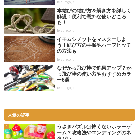
leisurego.jp
本結びの結び方＆解き方を詳しく
解説！便利で意外な使いどころ
も！
leisurego.jp
イモムシノットをマスターしよ
う！結び方の手順やハーフヒッチ
の方法も
leisurego.jp
なぜかっ飛び棒で釣果アップ？か
っ飛び棒の使い方やおすすめカラ
ー6選
leisurego.jp
人気の記事
うさぎパズルは怖くないホラーゲ
ーム？攻略法やエンディングのネ
タバレ