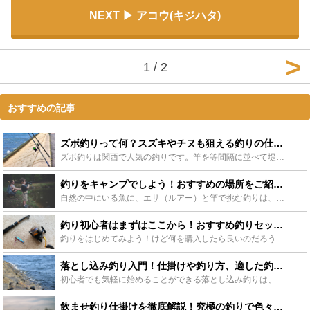
NEXT
アコウ(キジハタ)
1 / 2
おすすめの記事
ズボ釣りって何？スズキやチヌも狙える釣りの仕掛け＆釣り方をご紹介！ - Leisurego(レジャーゴー)
ズボ釣りは関西で人気の釣りです。竿を等間隔に並べて堤防で行う方法ですが、非常に効率の良い釣り方として知られています。狙う魚の位置が把握しやすく、初心者の方におすすめです。この記事では魅力や仕掛け、釣...
釣りをキャンプでしよう！おすすめの場所をご紹介！関東や関西のおすすめを紹介 - Leisurego(レジャーゴー)
自然の中にいる魚に、エサ（ルアー）と竿で挑む釣りは、釣れた感触は勿論、待っている時間や駆け引きの楽しさからファンが多いアクティビティです。この釣りを、もっと楽しくするのがキャンプです。釣りキャンプの...
釣り初心者はまずはここから！おすすめ釣りセット16選をご紹介！ - Leisurego(レジャーゴー)
釣りをはじめてみよう！けど何を購入したら良いのだろう？そう悩んだことはありませんか？初心者向けの釣りセットと言ってもさまざまなものが売られています。今回は釣りの初心者の方々に向けた、おすすめの釣りセ...
落とし込み釣り入門！仕掛けや釣り方、適した釣り場所をご紹介！ - Leisurego(レジャーゴー)
初心者でも気軽に始めることができる落とし込み釣りは、非常にシンプルながら奥の深い釣りです。シンプルな仕掛けでエサを落とし込むところから落とし込み釣りと言われている釣り方は、初心者の方もベテランの方も...
飲ませ釣り仕掛けを徹底解説！究極の釣りで色々な魚をゲットしよう！ - Leisurego(レジャーゴー)