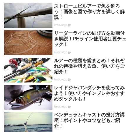
ストローエビルアーで魚を釣ろ
う！画像と図で作り方を詳しく解
説！
leisurego.jp
リーダーラインの結び方を動画付
き解説！PEライン使用者は要チェ
ック！
leisurego.jp
ルアーの種類を総まとめ！それぞ
れの特徴や狙える魚、使い方をご
紹介！
leisurego.jp
レイドジャパンダッチを使ってみ
よう！使い方やインプレやおすす
めタックルも！
leisurego.jp
ペンデュラムキャストの投げ方講
座！ポイントやコツなどもご紹
介！