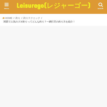
Leisurego(レジャーゴー)
menu
search
HOME
釣り
釣りテクニック
関西で人気のズボ釣りってどんな釣り？一網打尽の釣り方を紹介！