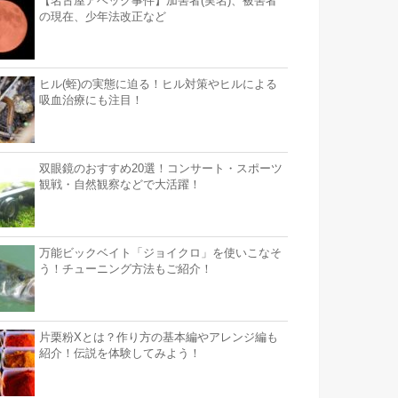
【名古屋アベック事件】加害者(実名)、被害者
の現在、少年法改正など
ヒル(蛭)の実態に迫る！ヒル対策やヒルによる
吸血治療にも注目！
双眼鏡のおすすめ20選！コンサート・スポーツ
観戦・自然観察などで大活躍！
万能ビックベイト「ジョイクロ」を使いこなそ
う！チューニング方法もご紹介！
片栗粉Xとは？作り方の基本編やアレンジ編も
紹介！伝説を体験してみよう！