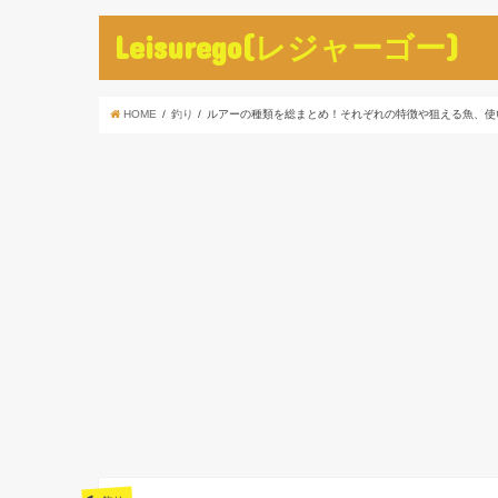
Leisurego(レジャーゴー)
HOME
釣り
ルアーの種類を総まとめ！それぞれの特徴や狙える魚、使