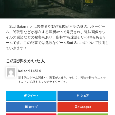
「Sad Satan」とは製作者や製作意図が不明の謎のホラーゲー
ム。闇取引などが存在する深層webで発見され、違法画像やウ
イルス感染などの被害もあり、所持すら違法という噂もあるゲ
ームです。この記事では危険なゲームSad Satanについて説明し
ていきます！
この記事をかいた人
kaiser114514
基本的にゲーム関連や、家電が大好き。そして、興味を持ったことを
トコトン追求するマルチライターです。
ツイート
シェア
はてブ
Google+