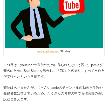
mohamed_hassan
/ Pixabay
一つ目は、youtuberの宣伝のために作られたという説で、jamieが
売名のためにSad Satanを製作し、「ZK」と名乗り、すべて自作自
演で行ったという考察です。
確証はありませんが、じっさいjamieのチャンネルの動画再生数や
登録者数は増えているため、たくさんの考察の中でも信憑性の高い
説だと言えます。