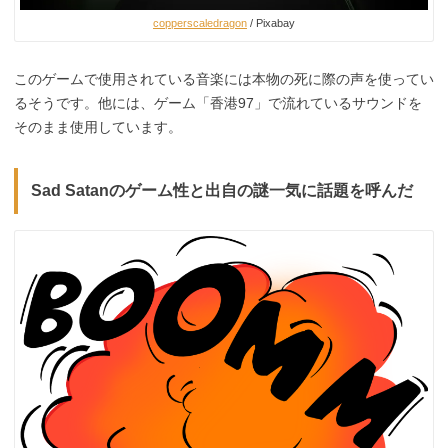
copperscaledragon
/ Pixabay
このゲームで使用されている音楽には本物の死に際の声を使ってい
るそうです。他には、ゲーム「香港97」で流れているサウンドを
そのまま使用しています。
Sad Satanのゲーム性と出自の謎一気に話題を呼んだ