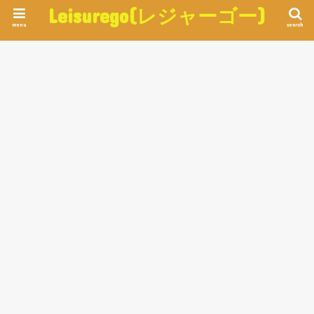
Leisurego(レジャーゴー)
menu
search