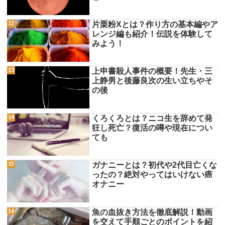
片栗粉Xとは？作り方の基本編やア
レンジ編も紹介！伝説を体験して
みよう！
上申書殺人事件の概要！先生・三
上静男と後藤良次の生い立ちやそ
の後
くろくろとは？ニコ生を辞めて発
狂し死亡？復活の噂や現在につい
ても
ガナニーとは？初代や2代目亡くな
ったの？絶対やってはいけない癌
オナニー
魚の血抜き方法を徹底解説！動画
を交えて手順ごとのポイントを紹