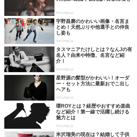
leisurego.jp
宇野昌磨のかわいい画像・名言ま
とめ！天然ぶりや他選手との仲良
し姿も
leisurego.jp
タスマニアたけしとは？なんJの有
名人？由来や特徴、名言など紹
介！
leisurego.jp
星野源の髪型がかわいい！オーダ
ー・セット方法に最新おでこ出し
ヘアも
leisurego.jp
環ROYとは？経歴やおすすめ楽曲
など紹介！第一線で活躍し続ける
魅力とは
leisurego.jp
米沢瑠美の現在は？結婚して子供