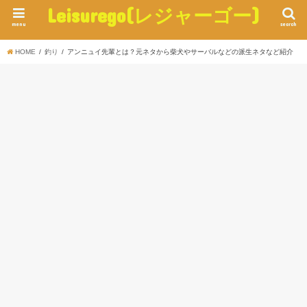
Leisurego(レジャーゴー)
menu
search
HOME
釣り
アンニュイ先輩とは？元ネタから柴犬やサーバルなどの派生ネタなど紹介