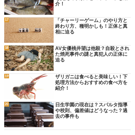
介！
「チャーリーゲーム」のやり方と
終わり方、種明かしも！正体と真
相に迫る
AV女優桃井望は他殺？自殺とされ
た焼死事件の謎と真犯人の正体に
迫る
ザリガニは食べると美味しい！下
処理方法からおすすめの食べ方を
紹介！
日生学園の現在は？スパルタ指導
や校則、偏差値はどうなった？過
去の事件も