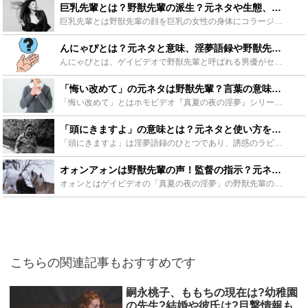
巨乳先輩とは？野獣先輩の派生？元ネタや生態、生殖方法をご紹介！ - Leisurego(レジャーゴー)
巨乳先輩とは野獣先輩の顔を巨乳の女性の身体にコラージュで貼り付けて作った画像およびキャラクターのことです。巨乳先輩は卵を産む、男性を襲って有性生殖をするなど独特な設定が付けられています。巨乳先輩の生...
んにゃぴとは？元ネタと意味、淫夢語録や野獣先輩についても紹介！ - Leisurego(レジャーゴー)
んにゃぴとは、ゲイビデオで野獣先輩と呼ばれる男優がセリフを言い間違え、しかしそれが面白かったのでネットで流行ったフレーズです。この記事ではそんなセリフの元ネタや使い方、そしてそれが収録されている淫夢...
「悔い改めて」の元ネタは野獣先輩？言葉の意味や空耳淫夢語録など紹介 - Leisurego(レジャーゴー)
「悔い改めて」とはホモビデオ『真夏の夜の淫夢』シリーズの第四章にて、野獣先輩による発言の空耳から生まれた言葉です。ネット上で人気の“淫夢語録”の1つとしても知られています。この記事では「悔い改めて」...
「頭にきますよ」の意味とは？元ネタと使い方を紹介！野獣先輩の淫夢語録も！ - Leisurego(レジャーゴー)
「頭にきますよ」は淫夢語録のひとつであり、誘惑のラビリンス第3章での野獣先輩のセリフです。「頭にきますよ」は使い勝手が良いことから人気の淫夢語録のひとつです。この記事では、「頭にきますよ」の意味や元...
オォンアォンは野獣先輩の声！監督の指示？元ネタや使い方を紹介！ - Leisurego(レジャーゴー)
オォンとはゲイビデオの「真夏の夜の淫夢」の野獣先輩の喘ぎ声です。独特の喘ぎ声は様々なネタで使われ話題となりました。オォンがTwitterのトレンド入りした時には、実際は違うものの誰もが野獣先輩のオォ...
こちらの関連記事もおすすめです
嗣永桃子、ももちの現在は?幼稚園
の先生?結婚や彼氏は?目撃情報も