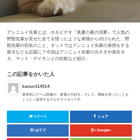
アンニュイ先輩とは、ホモビデオ『真夏の夜の淫夢』で人気の
野獣先輩が見せた全てを悟ったような表情から付けられた、野
獣先輩の別名のこと。ネットではアンニュイ先輩の表情をする
柴犬なども話題に？今回はアンニュイ先輩の元ネタや派生ネ
タ、マット・デイモンとの比較など紹介。
この記事をかいた人
kaiser114514
基本的にゲーム関連や、家電が大好き。そして、興味を持ったことを
トコトン追求するマルチライターです。
ツイート
シェア
はてブ
Google+