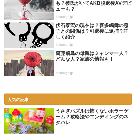
も？彼氏がいてAKB脱退後AVデビ
ューも？
leisurego.jp
伏石泰宏の現在は？喜多嶋舞の息
子との関係は？引退後に逮捕？詳
しく紹介
leisurego.jp
齋藤飛鳥の母親はミャンマー人？
どんな人？家族の情報も！
leisurego.jp
人気の記事
うさぎパズルは怖くないホラーゲ
ーム？攻略法やエンディングのネ
タバレ