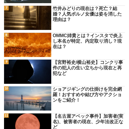
竹井みどりの現在は？死亡？結
婚？人気ポルノ女優は姿を消した
理由は？
OMMC姉貴とは？インスタで炎上
し本名が特定、内定取り消し？現
在は？
【宮野裕史/横山裕史】コンクリ事
件の犯人の生い立ちから現在と再
犯など
ショアジギングの仕掛けを完全網
羅！おすすめや結び方やアクショ
ンをご紹介！
【名古屋アベック事件】加害者(実
名)、被害者の現在、少年法改正な
ど