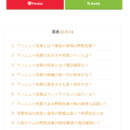
Pocket
feedly
目次
[
非表示
]
1
アンニュイ先輩とは？倦怠の表情の野獣先輩？
2
アンニュイ先輩の元ネタや登場シーンとは？
3
アンニュイ先輩の別名とは？風評被害も？
4
アンニュイ先輩の画像の使い方が存在する？
5
アンニュイ先輩の派生ネタも多く存在する？
6
アンニュイ先輩はマットデイモンに似ている？
7
アンニュイ先輩である野獣先輩の他の表情も話題に?
8
淫夢作品の発見と発売の順番は違う？時系列まとめ
9
人気ゲームが野獣先輩のMAD動画で風評被害に？