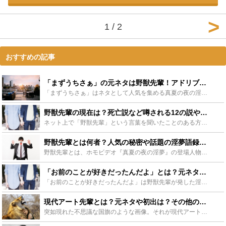
1 / 2
おすすめの記事
「まずうちさぁ」の元ネタは野獣先輩！アドリブ説の検証や派生スレまとめ - Leisurego(レジャーゴー)
「まずうちさぁ」はネタとして人気を集める真夏の夜の淫夢の「野獣先輩」のセリフです。この記事では「まずうちさぁ」の派生ネタ、そして野獣先輩とは何者なのか・どうして人気なのか、野獣先輩の他の名言（淫夢語...
野獣先輩の現在は？死亡説など噂される12の説や目撃情報をご紹介 - Leisurego(レジャーゴー)
ネット上で「野獣先輩」という言葉を聞いたことのある方は多いのではないでしょうか？野獣先輩とはゲイビデオに登場した男優であり、彼の現在については様々な説がささやかれています。この記事では、野獣先輩の現...
野獣先輩とは何者？人気の秘密や話題の淫夢語録・動画など徹底解説！ - Leisurego(レジャーゴー)
野獣先輩とは、ホモビデオ『真夏の夜の淫夢』の登場人物です。彼の特徴的な演技と「イキスギィ！」や「114514」などのセリフはネットで注目を集め、“淫夢”という一大ジャンルを築き上げました。そんな野獣...
「お前のことが好きだったんだよ」とは？元ネタやその他淫夢語録まとめ - Leisurego(レジャーゴー)
「お前のことが好きだったんだよ」は野獣先輩が発した淫夢語録の1つです。ネットで人気があり、「お前のことが好きだったんだよ」の言葉を使った素材も多く作られています。この記事では野獣先輩の名言「お前のこ...
現代アート先輩とは？元ネタや初出は？その他の野獣先輩に見えるものも - Leisurego(レジャーゴー)
突如現れた不思議な国旗のような画像。それが現代アート先輩です。この現代アート先輩の元ネタはネット界隈では有名な「真夏の夜の淫夢」の「野獣先輩」です。この記事では、現代アート先輩の初出や元ネタ、様々な...