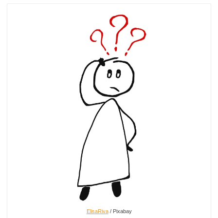
ElisaRiva
/ Pixabay