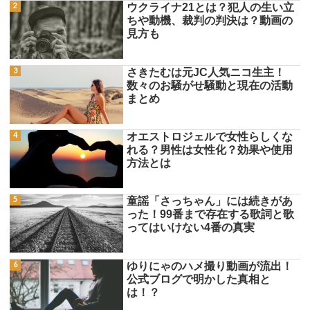
ウクライナ21とは？犯人の生い立
ちや動機、裁判の判決は？動画の
見方も
さきたむは元JC人気ニコ生主！
数々のお騒がせ騒動と現在の活動
まとめ
オエストロジェルで女性らしくな
れる？男性は女性化？効果や使用
方法とは
童謡「さっちゃん」には続きがあ
った！99番まで存在する歌詞と歌
ってはいけない4番の真実
ゆりにゃのハメ撮り動画が流出！
公式ブログで明かした真相と
は！？