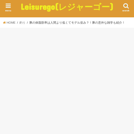
Leisurego(レジャーゴー)
menu
search
HOME
釣り
豚の体脂肪率は人間より低くてモデル並み？！豚の意外な雑学も紹介！