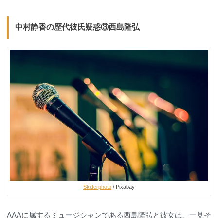
中村静香の歴代彼氏疑惑③西島隆弘
Skitterphoto
/ Pixabay
AAAに属するミュージシャンである西島隆弘と彼女は、一見そ