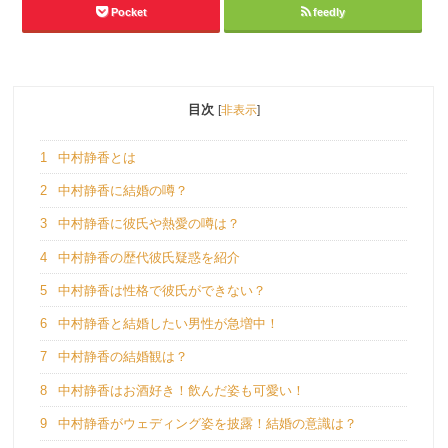
Pocket
feedly
目次
[
非表示
]
1
中村静香とは
2
中村静香に結婚の噂？
3
中村静香に彼氏や熱愛の噂は？
4
中村静香の歴代彼氏疑惑を紹介
5
中村静香は性格で彼氏ができない？
6
中村静香と結婚したい男性が急増中！
7
中村静香の結婚観は？
8
中村静香はお酒好き！飲んだ姿も可愛い！
9
中村静香がウェディング姿を披露！結婚の意識は？