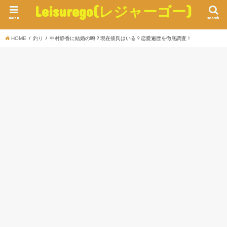
Leisurego(レジャーゴー)
menu
search
HOME
釣り
中村静香に結婚の噂？現在彼氏はいる？恋愛遍歴を徹底調査！