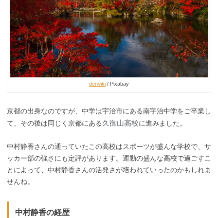
derwiki
/ Pixabay
京都の出身なのですが、中学は宇治市にある南宇治中学をご卒業し
久御山高校
て、その後は同じく京都にある
に進みました。
中村静香さんの通っていたこの高校はスポーツが盛んな学校で、サ
ッカー部の強さにも定評があります。運動の盛んな高校で過ごすこ
とによって、中村静香さんの活発さが培われていったのかもしれま
せんね。
中村静香の経歴