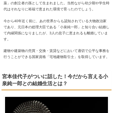
薬」の創立者の孫として生まれました。当然ながら幼少期や学生時
代はそれなりに裕福で恵まれた環境で育ったのでしょう。
今から40年近く前に、あの世界からも認知されている大物政治家
であり、元日本の総理大臣である「小泉純一郎」と知り合い結婚し
て内縁関係になりましたが、3人の息子に恵まれるも離婚していま
す。
建物や建築物の売買・交換・賃貸などにおいて適切で公平な事務を
行うことができる国家資格「宅地建物取引士」を取得しています。
宮本佳代子がついに話した！今だから言える小
泉純一郎との結婚生活とは？