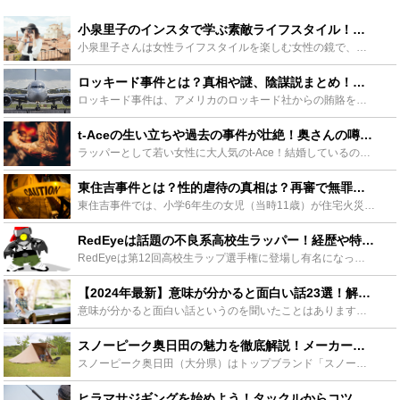
小泉里子のインスタで学ぶ素敵ライフスタイル！離婚の噂の真相は？ - Leisurego(レジャーゴー)
小泉里子さんは女性ライフスタイルを楽しむ女性の鏡で、その素敵な姿を自身のブログなどで公開し、少し前に素敵な旦那さんと出会い、結婚していらっしゃいます。しかし一部では離婚した噂が流れており噂の真相につ...
ロッキード事件とは？真相や謎、陰謀説まとめ！児玉誉士夫もわかりやすく解説！ - Leisurego(レジャーゴー)
ロッキード事件は、アメリカのロッキード社からの賄賂を巡った元総理大臣など国家の重要人物が逮捕された戦後最大の疑獄事件です。この記事ではロッキード事件の概要と真相、囁かれる謎や陰謀説の数々、ロッキード...
t-Aceの生い立ちや過去の事件が壮絶！奥さんの噂や母親との約束、病気も - Leisurego(レジャーゴー)
ラッパーとして若い女性に大人気のt-Ace！結婚しているのではないかと噂がありt-Ace奥さんの存在も囁かれてます。この記事では真相を確かめるべくt-Aceの奥さんについて、t-Aceの生い立ちや年...
東住吉事件とは？性的虐待の真相は？再審で無罪判決！疑惑の事件の闇に迫る - Leisurego(レジャーゴー)
東住吉事件では、小学6年生の女児（当時11歳）が住宅火災に巻き込まれ死亡し、母親と同居していた内縁の夫が高額の保険金を動機に犯行におよんだと容疑がかけられ逮捕されます。一旦は無期懲役の有罪判決が下り...
RedEyeは話題の不良系高校生ラッパー！経歴や特徴、性格をご紹介！ - Leisurego(レジャーゴー)
RedEyeは第12回高校生ラップ選手権に登場し有名になったラッパーです。薬ネタやコンプラを連発するラップが特徴で、かっこいいとの声があがっています。独特の声質も高い評価を得ています。有名ラッパーか...
【2024年最新】意味が分かると面白い話23選！解説付きでご紹介！ - Leisurego(レジャーゴー)
意味が分かると面白い話というのを聞いたことはありますか？一見すると普通の事が書いてあるように思えても、実はよく考えると別の意味がある場合があります。今回はそんな意味が分かると面白い話について、どうい...
スノーピーク奥日田の魅力を徹底解説！メーカー直営施設で極上のキャンプ体験を - Leisurego(レジャーゴー)
スノーピーク奥日田（大分県）はトップブランド「スノーピーク」運営の５つのキャンプ場のうちの１つ。すみずみまで整備され尽くした高規格施設で初心者からベテランまで大満足できるキャンプ場として人気です。今...
ヒラマサジギングを始めよう！タックルからコツまでをご紹介 - Leisurego(レジャーゴー)