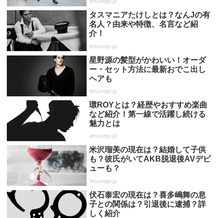
leisurego.jp
タスマニアたけしとは？なんJの有
名人？由来や特徴、名言など紹
介！
leisurego.jp
星野源の髪型がかわいい！オーダ
ー・セット方法に最新おでこ出し
ヘアも
leisurego.jp
環ROYとは？経歴やおすすめ楽曲
など紹介！第一線で活躍し続ける
魅力とは
leisurego.jp
米沢瑠美の現在は？結婚して子供
も？彼氏がいてAKB脱退後AVデビ
ューも？
leisurego.jp
伏石泰宏の現在は？喜多嶋舞の息
子との関係は？引退後に逮捕？詳
しく紹介