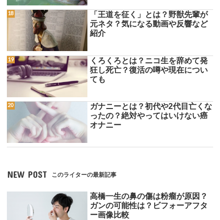
「王道を征く」とは？野獣先輩が
元ネタ？気になる動画や反響など
紹介
くろくろとは？ニコ生を辞めて発
狂し死亡？復活の噂や現在につい
ても
ガナニーとは？初代や2代目亡くな
ったの？絶対やってはいけない癌
オナニー
NEW POST
このライターの最新記事
高橋一生の鼻の傷は粉瘤が原因？
ガンの可能性は？ビフォーアフタ
ー画像比較