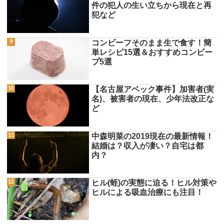
件の犯人の生い立ちから現在と再
犯など
コンビーフそのまま生で食す！簡
単レシピ15選＆おすすめコンビー
プ5選
【名古屋アベック事件】加害者(実
名)、被害者の現在、少年法改正な
ど
中森明菜の2019現在の最新情報！
結婚は？収入が凄い？自宅は都
内？
ヒル(蛭)の実態に迫る！ヒル対策や
ヒルによる吸血治療にも注目！