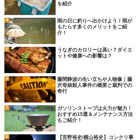
を紹介
雨の日に釣りへ出かけよう！雨が
もたらす多くのメリットをご紹
介！
うなぎのカロリーは高い？ダイエ
ットや健康への影響は？
藤間静波の生い立ちや人物像｜藤
沢母娘殺人事件の概要と裁判での
奇行
ガソリンストーブは火力が魅力！
おすすめ15選＆メンテナンス方法
もご紹介！
【宮野裕史/横山裕史】コンクリ事