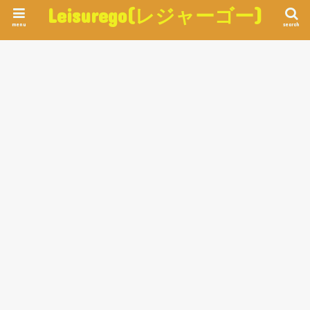
Leisurego(レジャーゴー)
menu
search