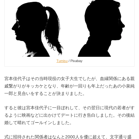
Tumisu
/ Pixabay
宮本佳代子はその当時現役の女子大生でしたが、血縁関係にある親
戚繋がりがキッカケとなり、年齢が一回りも年上だったあの小泉純
一郎と見合いをすることが決まりました。
すると彼は宮本佳代子に一目ぼれして、その翌日に現代の若者がす
るように映画などに出かけてデートに行き告白しました。その後結
婚して晴れてゴールインしました。
式に招待された関係者はなんと2000人を優に超えて、文字通り盛