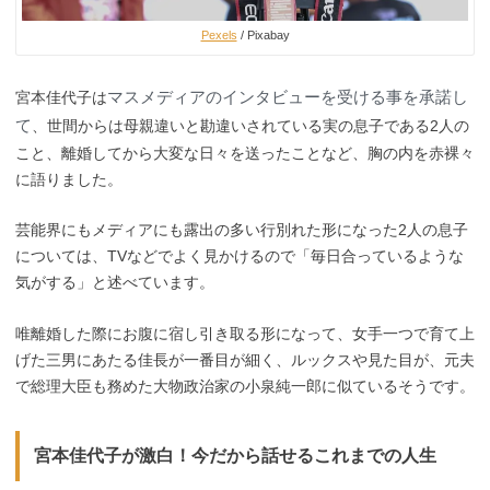
Pexels
/ Pixabay
マスメディアのインタビューを受ける事を承諾し
宮本佳代子は
て
、世間からは母親違いと勘違いされている実の息子である2人の
こと、離婚してから大変な日々を送ったことなど、胸の内を赤裸々
に語りました。
芸能界にもメディアにも露出の多い行別れた形になった2人の息子
については、TVなどでよく見かけるので「毎日合っているような
気がする」と述べています。
唯離婚した際にお腹に宿し引き取る形になって、女手一つで育て上
げた三男にあたる佳長が一番目が細く、ルックスや見た目が、元夫
で総理大臣も務めた大物政治家の小泉純一郎に似ているそうです。
宮本佳代子が激白！今だから話せるこれまでの人生