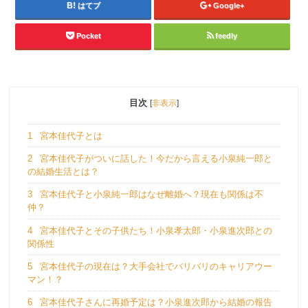
はてブ
Google+
Pocket
feedly
目次
[
非表示
]
1
宮本佳代子とは
2
宮本佳代子がついに話した！今だから言える小泉純一郎と
の結婚生活とは？
3
宮本佳代子と小泉純一郎はなぜ離婚へ？現在も関係は不
仲？
4
宮本佳代子とその子供たち！小泉孝太郎・小泉進次郎との
関係性
5
宮本佳代子の現在は？大手会社でバリバリのキャリアウー
マン！？
6
宮本佳代子さんに再婚予定は？小泉進次郎から結婚の報告