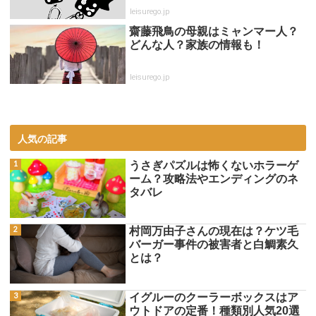
leisurego.jp
齋藤飛鳥の母親はミャンマー人？
どんな人？家族の情報も！
leisurego.jp
人気の記事
うさぎパズルは怖くないホラーゲ
ーム？攻略法やエンディングのネ
タバレ
村岡万由子さんの現在は？ケツ毛
バーガー事件の被害者と白鯛素久
とは？
イグルーのクーラーボックスはア
ウトドアの定番！種類別人気20選