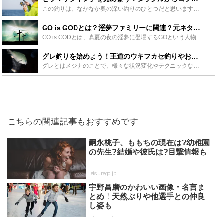
この釣りは、なかなか奥の深い釣りのひとつだと思います。突き詰めれば突き詰めるほどに楽しさが増えていくと思います。簡単に釣れる魚ではありませんが、初心者でも十分に楽しめるのも、この釣りの魅力のひとつで...
GO is GODとは？淫夢ファミリーに関連？元ネタや由来を紹介！ - Leisurego(レジャーゴー)
GO is GODとは、真夏の夜の淫夢に登場するGOという人物を讃えるために生まれた言葉です。しかし、元ネタはまったく逆の屑呼ばわりされる状況でした。GOという人はどんな人物で、どうしてGO is ...
グレ釣りを始めよう！王道のウキフカセ釣りやおすすめタックルもご紹介 - Leisurego(レジャーゴー)
グレとはメジナのことで、様々な状況変化やテクニックなどがあることから、とても人気の高い釣りです。グレ釣りは大会が開催されるなど初心者でも上級者でも楽しめる釣りです。この記事ではグレ釣りを始めたい！と...
こちらの関連記事もおすすめです
嗣永桃子、ももちの現在は?幼稚園
の先生?結婚や彼氏は?目撃情報も
leisurego.jp
宇野昌磨のかわいい画像・名言ま
とめ！天然ぶりや他選手との仲良
し姿も