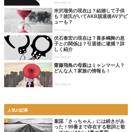
leisurego.jp
米沢瑠美の現在は？結婚して子供
も？彼氏がいてAKB脱退後AVデビ
ューも？
leisurego.jp
伏石泰宏の現在は？喜多嶋舞の息
子との関係は？引退後に逮捕？詳
しく紹介
leisurego.jp
齋藤飛鳥の母親はミャンマー人？
どんな人？家族の情報も！
leisurego.jp
人気の記事
童謡「さっちゃん」には続きがあ
った！99番まで存在する歌詞と歌