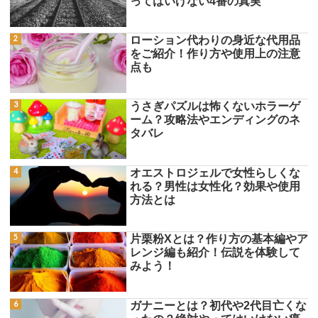
ってはいけない4番の真実
ローション代わりの身近な代用品
をご紹介！作り方や使用上の注意
点も
うさぎパズルは怖くないホラーゲ
ーム？攻略法やエンディングのネ
タバレ
オエストロジェルで女性らしくな
れる？男性は女性化？効果や使用
方法とは
片栗粉Xとは？作り方の基本編やア
レンジ編も紹介！伝説を体験して
みよう！
ガナニーとは？初代や2代目亡くな