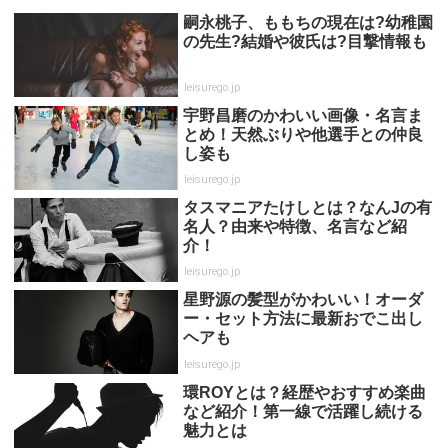
嗣永桃子、ももちの現在は?幼稚園
の先生?結婚や彼氏は?目撃情報も
leisurego.jp
宇野昌磨のかわいい画像・名言ま
とめ！天然ぶりや他選手との仲良
し姿も
leisurego.jp
タスマニアたけしとは？なんJの有
名人？由来や特徴、名言など紹
介！
leisurego.jp
星野源の髪型がかわいい！オーダ
ー・セット方法に最新おでこ出し
ヘアも
leisurego.jp
環ROYとは？経歴やおすすめ楽曲
など紹介！第一線で活躍し続ける
魅力とは