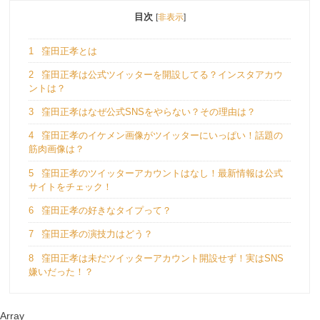
目次
[
非表示
]
1
窪田正孝とは
2
窪田正孝は公式ツイッターを開設してる？インスタアカウ
ントは？
3
窪田正孝はなぜ公式SNSをやらない？その理由は？
4
窪田正孝のイケメン画像がツイッターにいっぱい！話題の
筋肉画像は？
5
窪田正孝のツイッターアカウントはなし！最新情報は公式
サイトをチェック！
6
窪田正孝の好きなタイプって？
7
窪田正孝の演技力はどう？
8
窪田正孝は未だツイッターアカウント開設せず！実はSNS
嫌いだった！？
Array