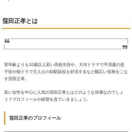
窪田正孝とは
実年齢よりも10歳以上若い高校生役や、大河ドラマで平清盛の息
子役や朝ドラで主人公の幼馴染役を好演するなど幅広い役柄をこな
す窪田正孝。
若い女性を中心に人気の窪田正孝とはどのような俳優なのでしょ
う？プロフィールや経歴を見ていきましょう。
窪田正孝のプロフィール