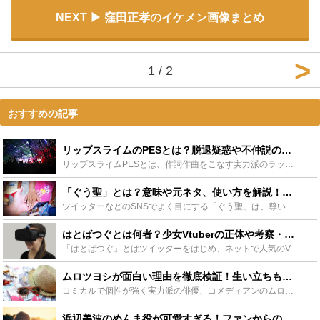
NEXT
窪田正孝のイケメン画像まとめ
1 / 2
おすすめの記事
リップスライムのPESとは？脱退疑惑や不仲説の真相、ツイッターの暴露発言 - Leisurego(レジャーゴー)
リップスライムPESとは、作詞作曲をこなす実力派のラッパーです。明るい歌声や刺青がよく話題になります。リップスライムのメンバーとは不仲説があり、活動停止を知らされていなかったとツイッターで発言してい...
「ぐう聖」とは？意味や元ネタ、使い方を解説！ぐう聖と呼ばれる人物も！ - Leisurego(レジャーゴー)
ツイッターなどのSNSでよく目にする「ぐう聖」は、尊いものに出会った表現方法として一般的に広まりつつあります。そんな「ぐう聖」には、じつは意外な誕生の由来がありました。ここでは、「ぐう聖」の使い方や...
はとばつぐとは何者？少女Vtuberの正体や考察・都市伝説など徹底紹介 - Leisurego(レジャーゴー)
「はとばつぐ」とはツイッターをはじめ、ネットで人気のVtuberです。これまでのVtuberとは違う独特な動画スタイルが特徴で、考察が考察を呼び一時期ツイッターのトレンドに上がるほど話題となりました...
ムロツヨシが面白い理由を徹底検証！生い立ちも影響？広すぎる交友関係も紹介 - Leisurego(レジャーゴー)
コミカルで個性が強く実力派の俳優、コメディアンのムロツヨシ。世間からも業界からも愛され親しまれているのには、人柄も役柄も面白いからと考えられます。今回はそんな面白いムロツヨシにスポットを当てて、本名...
浜辺美波のめんま役が可愛すぎる！ファンからの評判や裏話も！ - Leisurego(レジャーゴー)