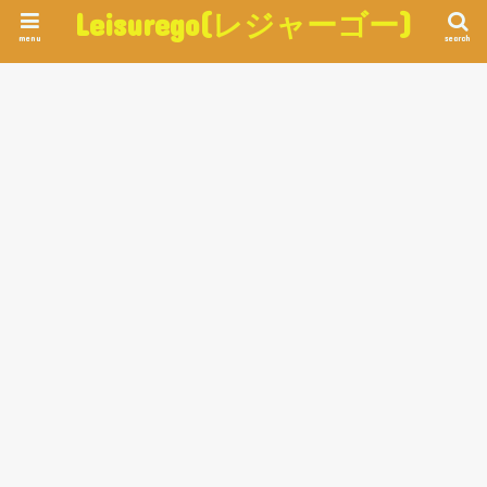
Leisurego(レジャーゴー)
menu
search