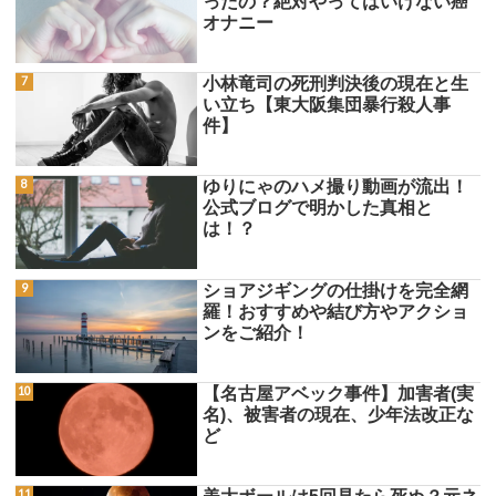
ったの？絶対やってはいけない癌
オナニー
小林竜司の死刑判決後の現在と生
い立ち【東大阪集団暴行殺人事
件】
ゆりにゃのハメ撮り動画が流出！
公式ブログで明かした真相と
は！？
ショアジギングの仕掛けを完全網
羅！おすすめや結び方やアクショ
ンをご紹介！
【名古屋アベック事件】加害者(実
名)、被害者の現在、少年法改正な
ど