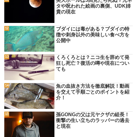
美大ボールは5回見たら死ぬ？元ネ
タや呪われた絵画の裏側、UDK姉
貴の現在
ブダイには毒がある？ブダイの特
徴や刺身以外の美味しい食べ方を
公開中
くろくろとは？ニコ生を辞めて発
狂し死亡？復活の噂や現在につい
ても
魚の血抜き方法を徹底解説！動画
を交えて手順ごとのポイントを紹
介！
孫GONGの父は元ヤクザの組長！
衝撃の生い立ちのラッパーの過去
と現在