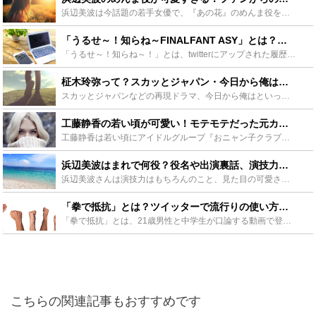
浜辺美波は今話題の若手女優で、『あの花』のめんま役を演じたのをきっかけに注目を集めました。めんまは難しく大変な役柄ですが、浜辺美波は見事に演じ切りました。この記事では、浜辺美波の役作りの葛藤や役に対...
「うるせ～！知らね～FINALFANT ASY」とは？元ネタや炎上事件も - Leisurego(レジャーゴー)
「うるせ～！知らね～！」とは、twitterにアップされた履歴書に書かれていた言葉。その後ツイートは話題となり「うるせ～！知らね～！FINALFANT ASY」という文面でネット用語として取り上げら...
柾木玲弥って？スカッとジャパン・今日から俺はで人気のその素顔とは！ - Leisurego(レジャーゴー)
スカッとジャパンなどの再現ドラマ、今日から俺はといった話題になった連続ドラマで、一躍人気となった若手俳優の柾木玲弥。現在は所属していた事務所を脱退して独立して活動しています。今回は柾木玲弥にスポット...
工藤静香の若い頃が可愛い！モテモテだった元カレ遍歴と現在の劣化の原因は？ - Leisurego(レジャーゴー)
工藤静香は若い頃にアイドルグループ『おニャン子クラブ』メンバーとして絶大な人気でした。解散後もソロの歌手としてヒット曲を連発。実はヤンキーキャラで元彼は大物芸能人だらけ？若いころの工藤静香の人気の理...
浜辺美波はまれで何役？役名や出演裏話、演技力が光るシーンもご紹介！ - Leisurego(レジャーゴー)
浜辺美波さんは演技力はもちろんのこと、見た目の可愛さや透明感が話題となりブレイクした石川県出身の女優です。ブレイクのきっかけとなったのが朝の人気テレビ小説「まれ」です。浜辺美波さんはまれで何役なのか...
「拳で抵抗」とは？ツイッターで流行りの使い方や元ネタについてご紹介！ - Leisurego(レジャーゴー)
「拳で抵抗」とは、21歳男性と中学生が口論する動画で登場した言葉。この動画は瞬く間に拡散されて話題になり、さらに「拳で抵抗」ポーズがプリクラなどでも注目を集めました。一体このポーズにはどんな意味が？...
こちらの関連記事もおすすめです