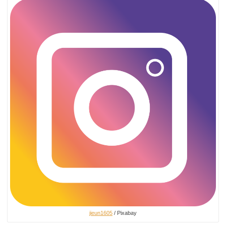
jieun1605
/ Pixabay