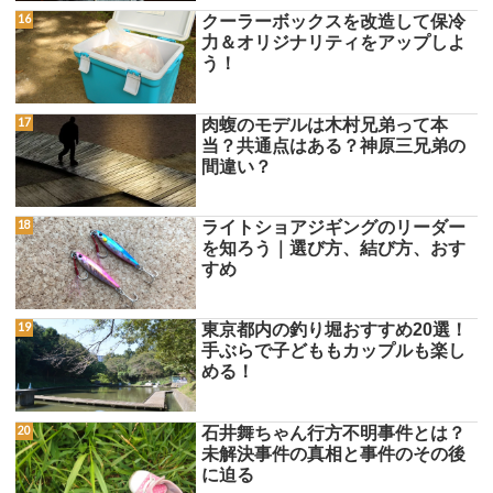
クーラーボックスを改造して保冷
力＆オリジナリティをアップしよ
う！
肉蝮のモデルは木村兄弟って本
当？共通点はある？神原三兄弟の
間違い？
ライトショアジギングのリーダー
を知ろう｜選び方、結び方、おす
すめ
東京都内の釣り堀おすすめ20選！
手ぶらで子どももカップルも楽し
める！
石井舞ちゃん行方不明事件とは？
未解決事件の真相と事件のその後
に迫る