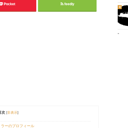
Pocket
feedly
"
目次
[
非表示
]
ミラーのプロフィール