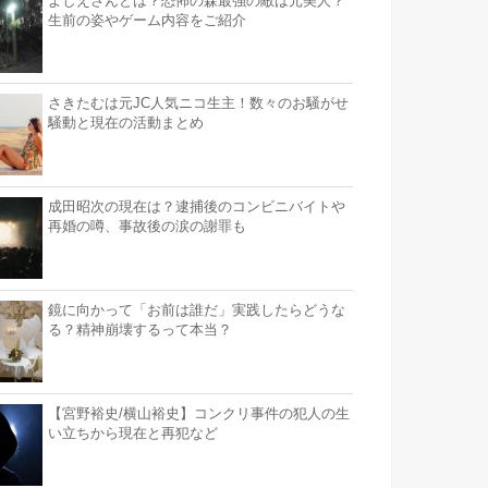
よしえさんとは？恐怖の森最強の敵は元美人？
生前の姿やゲーム内容をご紹介
さきたむは元JC人気ニコ生主！数々のお騒がせ
騒動と現在の活動まとめ
成田昭次の現在は？逮捕後のコンビニバイトや
再婚の噂、事故後の涙の謝罪も
鏡に向かって「お前は誰だ」実践したらどうな
る？精神崩壊するって本当？
【宮野裕史/横山裕史】コンクリ事件の犯人の生
い立ちから現在と再犯など