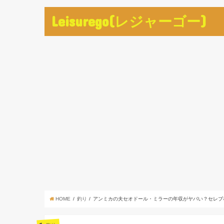
Leisurego(レジャーゴー)
HOME
釣り
アンミカの夫セオドール・ミラーの年収がヤバい？セレブ