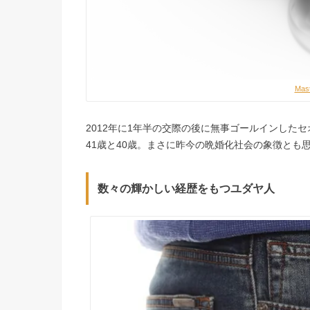
Mas
2012年に1年半の交際の後に無事ゴールインした
41歳と40歳。まさに昨今の晩婚化社会の象徴とも
数々の輝かしい経歴をもつユダヤ人