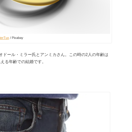
terTux
/ Pixabay
セオドール・ミラー氏とアンミカさん。この時の2人の年齢は
思える年齢での結婚です。