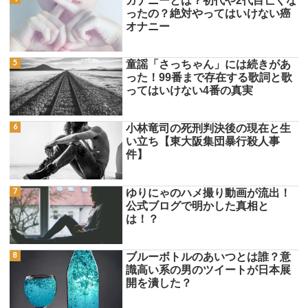
ガナニーとは？初代や2代目亡くな
ったの？絶対やってはいけない癌
オナニー
童謡「さっちゃん」には続きがあ
った！99番まで存在する歌詞と歌
ってはいけない4番の真実
小林竜司の死刑判決後の現在と生
い立ち【東大阪集団暴行殺人事
件】
ゆりにゃのハメ撮り動画が流出！
公式ブログで明かした真相と
は！？
ブルーボトルのあいつとは誰？意
識高い系の男のツイートが日本展
開を潰した？