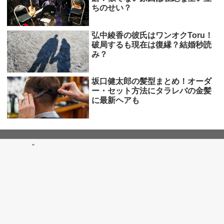
ちのせい？
弘中綾香の彼氏はワンオクToru！
破局するも現在は復縁？結婚秒読
み？
坂口健太郎の髪型まとめ！オーダ
ー・セット方法にタラレバの金髪
に最新ヘアも
"