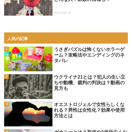
leisurego.jp
人気の記事
うさぎパズルは怖くないホラーゲ
ーム？攻略法やエンディングのネ
タバレ
ウクライナ21とは？犯人の生い立
ちや動機、裁判の判決は？動画の
見方も
オエストロジェルで女性らしくな
れる？男性は女性化？効果や使用
方法とは