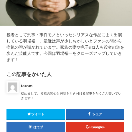
役者として刑事・事件モノといったシリアスな作品によく出演
している羽場裕一。最近は声が少しおかしいとファンの間から
病気の噂が囁かれています。家族の妻や息子の1人も役者の道を
歩んだ芸能人です。今回は羽場裕一をクローズアップしていき
ます！
この記事をかいた人
tarom
初めまして。皆様の関心と興味を引き付ける記事をたくさん書いてい
きます！
ツイート
シェア
はてブ
Google+