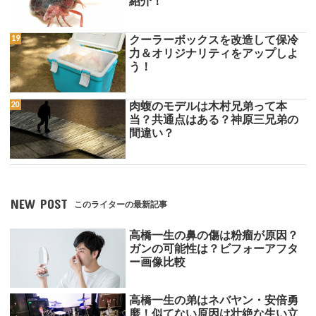
紹介！
クーラーボックスを改造して保冷
力＆オリジナリティをアップしよ
う！
肉蝮のモデルは木村兄弟って本
当？共通点はある？神原三兄弟の
間違い？
NEW POST
このライターの最新記事
高橋一生の鼻の傷は粉瘤が原因？
ガンの可能性は？ビフォーアフタ
ー画像比較
高橋一生の弟はネバヤン・安倍勇
磨！似てない原因は壮絶な生い立