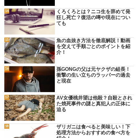
くろくろとは？ニコ生を辞めて発
狂し死亡？復活の噂や現在につい
ても
魚の血抜き方法を徹底解説！動画
を交えて手順ごとのポイントを紹
介！
孫GONGの父は元ヤクザの組長！
衝撃の生い立ちのラッパーの過去
と現在
AV女優桃井望は他殺？自殺とされ
た焼死事件の謎と真犯人の正体に
迫る
ザリガニは食べると美味しい！下
処理方法からおすすめの食べ方を