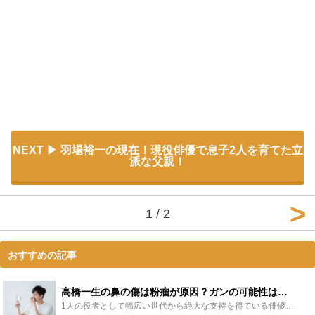
NEXT
羽場裕一の現在！現役俳優で息子2人を育てた立
派な父親！
1 / 2
おすすめの記事
高橋一生の鼻の傷は粉瘤が原因？ガンの可能性は？ビフォーアフター画像比較 - Leisurego(レジャーゴー)
1人の役者として幅広い世代から絶大な支持を得ている俳優の高橋一生。鼻に何かできていると一部の間で注目されました。その正体についてガンや粉瘤、整形といった様々な憶測が飛び交っています。今回は高橋一生の...