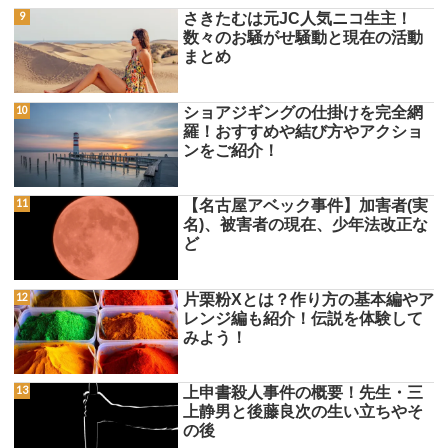
さきたむは元JC人気ニコ生主！
数々のお騒がせ騒動と現在の活動
まとめ
ショアジギングの仕掛けを完全網
羅！おすすめや結び方やアクショ
ンをご紹介！
【名古屋アベック事件】加害者(実
名)、被害者の現在、少年法改正な
ど
片栗粉Xとは？作り方の基本編やア
レンジ編も紹介！伝説を体験して
みよう！
上申書殺人事件の概要！先生・三
上静男と後藤良次の生い立ちやそ
の後