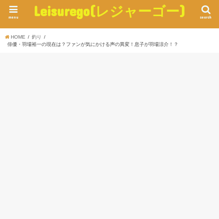
Leisurego(レジャーゴー)
menu
search
HOME
釣り
俳優・羽場裕一の現在は？ファンが気にかける声の異変！息子が羽場涼介！？