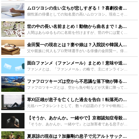
ムロツヨシの生い立ちが悲しすぎる！？喜劇役者の裏の顔！前向きな理由とは - Leisurego(レジャーゴー)
個性派の俳優としての知名度の高いムロツヨシ。現在こそ脚光を浴びる個性的なスターの一人ですが、実はその生い立ちが凄く悲しいモノであったとされています。そんな悲しい過去を持つムロツヨシという喜劇役者の生...
世の中の長い名前まとめ！動物から曲名まで！あのピカソも長い名前だった！？ - Leisurego(レジャーゴー)
人間はあらゆるものに名前を付けますが、世の中には驚くほど長い名前を持ったものが存在します。ここでは、長い名前を紹介するとともに、どうしてそのような名前になったのか探っていきます。全部覚えればみんなに...
金田賢一の現在とは？妻や娘は？入院説や韓国人とのウワサなど紹介！ - Leisurego(レジャーゴー)
父や親族に何人もプロ野球選手がいる俳優の金田賢一。俳優としてドラマや映画といったメディアで活躍していましたが、現在では朗読の仕事にも挑戦して活躍の場を広げています。こちらでは金田賢一のあらゆるウワサ...
面白ファンメ（ファンメール）まとめ！意味や送り方、対処法も紹介！ - Leisurego(レジャーゴー)
ファンメとは、「ファンメール」の略で、主にオンラインゲームでプレイヤー同士の交流に使うメッセージ機能です。交流目的のファンメですが、最近は罵詈雑言が行き交う激しい攻防に発展！一周回って面白すぎるファ...
ファフロツキーズは空から不思議な落下物が降る現象！事例や原因を検証 - Leisurego(レジャーゴー)
ファフロツキーズとは、空から魚や蛙などが大量に降ってくるという超常現象です。今まで多くの仮説が提唱されてきましたが未だ真相はわかっていません。この記事では各地で起きたファフロツキーズ現象を紹介すると...
草刈正雄が息子を亡くした過去を告白！転落死の真相を考察してみた - Leisurego(レジャーゴー)
元祖ハーフタレントとして、数々の話題のドラマや映画に出演している草刈正雄さん。いつもテレビで明るい姿を見せていますが、息子を事故で亡くすという、壮絶な経験をされています。今回は草刈正雄さんの家族や、...
【そうか、あかんか。一緒やで】京都認知症母殺害心中未遂事件の詳細とその後 - Leisurego(レジャーゴー)
『そうか、あかんか。一緒やで』とは加害者である息子が介護中だった母親を殺人をする前にかけた言葉です。介護問題等の様々な社会問題もあって起こってしまった事件ですが、裁判では傍聴人だけではなく裁判長まで...
夏原諒の現在は？加藤剛の息子で元アルトサックス奏者！妻や子供も紹介！ - Leisurego(レジャーゴー)