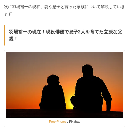
次に羽場裕一の現在、妻や息子と言った家族について解説していき
ます。
羽場裕一の現在！現役俳優で息子2人を育てた立派な父
親！
Free-Photos
/ Pixabay