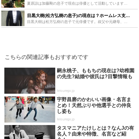
夏原諒は加藤剛の息子で現在は俳優として活動しています。元はアルトサックス奏者で音大出身です。弟も加藤頼の名前で俳優をしていて、母は声優の伊藤政子です。夏原諒には妻と子供がおり、家族の写真などをTwi...
目黒大樹(松方弘樹の息子)の現在は？ホームレス支援NPOの副理事長？ - Leisurego(レジャーゴー)
目黒大樹は松方弘樹の息子で元俳優です。叔父や元継母、異母兄弟も芸能人が多いです。目黒大樹は現在芸能活動を辞め、ホームレス支援のNPO団体の副理事長を務めているとのことです。この記事では彼の経歴や現在...
こちらの関連記事もおすすめです
嗣永桃子、ももちの現在は?幼稚園
の先生?結婚や彼氏は?目撃情報も
leisurego.jp
宇野昌磨のかわいい画像・名言ま
とめ！天然ぶりや他選手との仲良
し姿も
leisurego.jp
タスマニアたけしとは？なんJの有
名人？由来や特徴、名言など紹