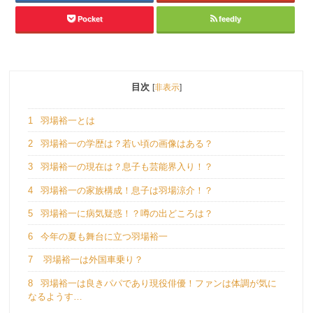
Pocket
feedly
目次
[
非表示
]
1
羽場裕一とは
2
羽場裕一の学歴は？若い頃の画像はある？
3
羽場裕一の現在は？息子も芸能界入り！？
4
羽場裕一の家族構成！息子は羽場涼介！？
5
羽場裕一に病気疑惑！？噂の出どころは？
6
今年の夏も舞台に立つ羽場裕一
7
羽場裕一は外国車乗り？
8
羽場裕一は良きパパであり現役俳優！ファンは体調が気に
なるようす…