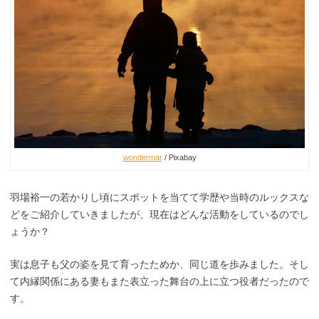
wondermar
/ Pixabay
羽場裕一の若かりし頃にスポットを当てて学歴や当時のルックスな
どをご紹介していきましたが、現在はどんな活動をしているのでし
ょうか？
実は息子も父の姿を見て育ったためか、同じ道を歩みました。そし
て内縁関係にある妻もまた表立った舞台の上に立つ役者だったので
す。