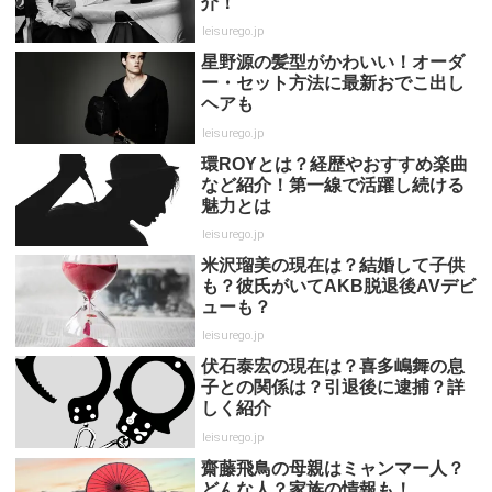
介！
leisurego.jp
星野源の髪型がかわいい！オーダ
ー・セット方法に最新おでこ出し
ヘアも
leisurego.jp
環ROYとは？経歴やおすすめ楽曲
など紹介！第一線で活躍し続ける
魅力とは
leisurego.jp
米沢瑠美の現在は？結婚して子供
も？彼氏がいてAKB脱退後AVデビ
ューも？
leisurego.jp
伏石泰宏の現在は？喜多嶋舞の息
子との関係は？引退後に逮捕？詳
しく紹介
leisurego.jp
齋藤飛鳥の母親はミャンマー人？
どんな人？家族の情報も！