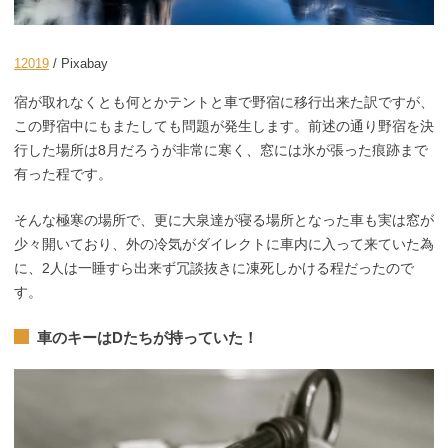
12019
/ Pixabay
宿が取れなくとも何とかテントと車で野宿に移行出来た訳ですが、
この野宿中にもまたしても問題が発生します。前述の通り野宿を決
行した場所は8月だろうが非常に寒く、窓には氷が張った痕跡まで
有った程です。
そんな極寒の場所で、更に大泉達が寝る場所となった車も実は窓が
少々開いており、外の冷気がダイレクトに車内に入って来ていた為
に、2人は一睡すら出来ず冗談抜きに凍死しかける程だったので
す。
車のキーはDたちが持っていた！