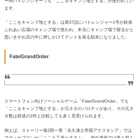
ーvsパトレンジャーでも「ここをキャンプ地とする」が使われてい
ます。
「ここをキャンプ地とする」は第37話にパトレンジャー1号が鈴泉
ふれあい広場のキャンプ場で使われ、本当にキャンプ場で寝るかと
思いきやお店の中に押しかけてテントを張る顛末になりました。
Fate/GrandOrder
スマートフォン向けソーシャルゲーム「Fate/GrandOrder」でも
「ここをキャンプ地とする」が元ネタのパロディがあり、その元ネ
タ数は前述の2作と比較しても多く見受けられます。
例えば、ストーリー第2部一章「永久凍土帝国アナスタシア」では
アヴィケブロンが「ここを工房とする！」、派生漫画では第１部１