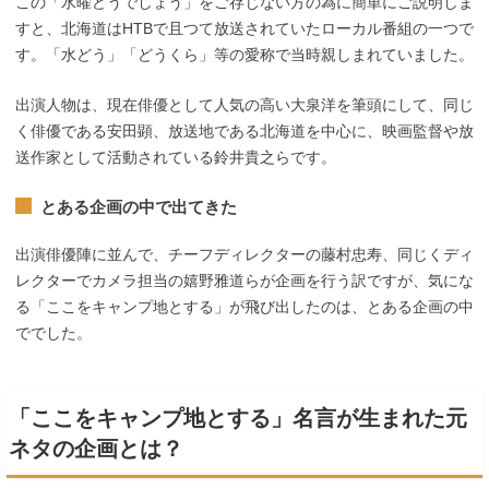
この「水曜どうでしょう」をご存じない方の為に簡単にご説明しま
すと、北海道はHTBで且つて放送されていたローカル番組の一つで
す。「水どう」「どうくら」等の愛称で当時親しまれていました。
出演人物は、現在俳優として人気の高い大泉洋を筆頭にして、同じ
く俳優である安田顕、放送地である北海道を中心に、映画監督や放
送作家として活動されている鈴井貴之らです。
とある企画の中で出てきた
出演俳優陣に並んで、チーフディレクターの藤村忠寿、同じくディ
レクターでカメラ担当の嬉野雅道らが企画を行う訳ですが、気にな
る「ここをキャンプ地とする」が飛び出したのは、とある企画の中
ででした。
「ここをキャンプ地とする」名言が生まれた元
ネタの企画とは？