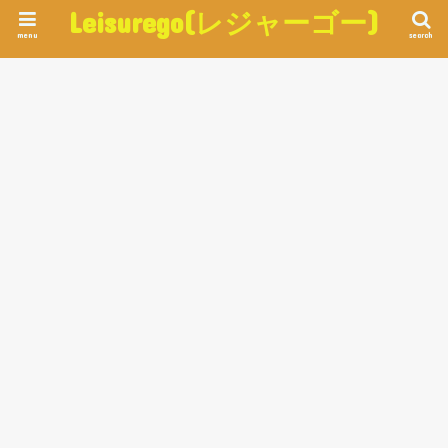
Leisurego(レジャーゴー)
menu
search