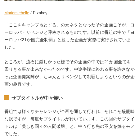
Mariamichelle
/ Pixabay
「ここをキャンプ地とする」の元ネタとなったその企画こそが、ヨ
ーロッパ・リベンジと呼称されるものです。以前に番組の中で「ヨ
ーロッパ21か国完全制覇」と題した企画が実際に実行されていま
した。
ところが、流石に厳しかった様でその企画の中では21か国全てを
回りきる事が出来なかったのです。中途半端に終わる事を許さなか
った企画発案陣が、ちゃんとリベンジして制覇しようというのが企
画の趣旨です。
サブタイトルが中々怖い
番組では様々なチャレンジが企画を通して行われ、それこそ醍醐味
な訳ですが、毎度サブタイトルが付いています。この回のサブタイ
トルは「美しき国々の人間破壊」と、中々行き先の不安を煽るモノ
でした。