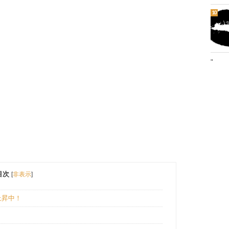
"
目次
[
非表示
]
上昇中！