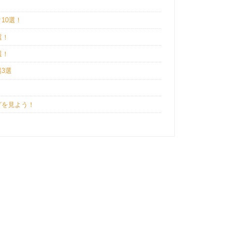
10選！
選！
選！
3選
？
グを見よう！