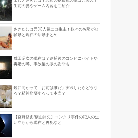
よしえさんとは？恐怖の森最強の敵は元美人？
生前の姿やゲーム内容をご紹介
さきたむは元JC人気ニコ生主！数々のお騒がせ
騒動と現在の活動まとめ
成田昭次の現在は？逮捕後のコンビニバイトや
再婚の噂、事故後の涙の謝罪も
鏡に向かって「お前は誰だ」実践したらどうな
る？精神崩壊するって本当？
【宮野裕史/横山裕史】コンクリ事件の犯人の生
い立ちから現在と再犯など