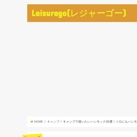
Leisurego(レジャーゴー)
HOME
キャンプ
キャンプで使いたいハンモック30選！ソロにもハン