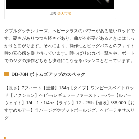
出典:
楽天市場
ダブルダッチシリーズ、ヘビークラスのパワーがある硬いロッドで
す。硬さがありつつも軽さがあり、曲がる必要があるときにはしっ
かりと曲がります。それにより、操作性とビッグバスとのファイト
時の安心感を併せ持っています。陸っぱりのカバー撃ちや、ボート
でのジグの操作どちらも快適にこなせるバランスとなっています。
DD-70H ボトムズアップのスペック
【長さ】7フィート【重量】134g【タイプ】ワンピースベイトロッ
ド【アクション】ヘビー/レギュラーファーストテーパー【ルアー
ウェイト】1/4～1・1/4oz【ライン】12～25lb【値段】\38,000【お
すすめルアー】ラバージグやブットボールジグ、ヘビーテキサスリ
グ