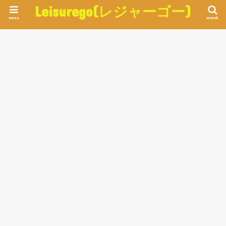
Leisurego(レジャーゴー)
menu
search