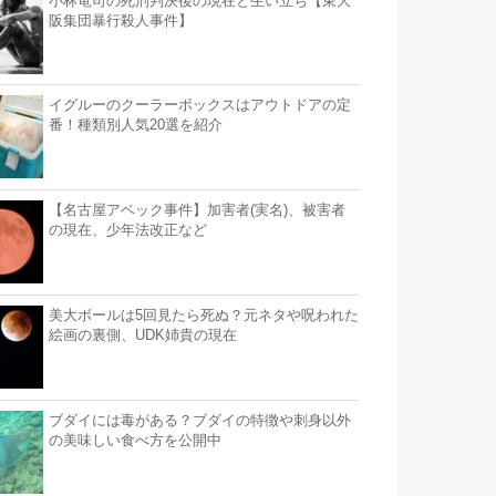
小林竜司の死刑判決後の現在と生い立ち【東大
阪集団暴行殺人事件】
イグルーのクーラーボックスはアウトドアの定
番！種類別人気20選を紹介
【名古屋アベック事件】加害者(実名)、被害者
の現在、少年法改正など
美大ボールは5回見たら死ぬ？元ネタや呪われた
絵画の裏側、UDK姉貴の現在
ブダイには毒がある？ブダイの特徴や刺身以外
の美味しい食べ方を公開中