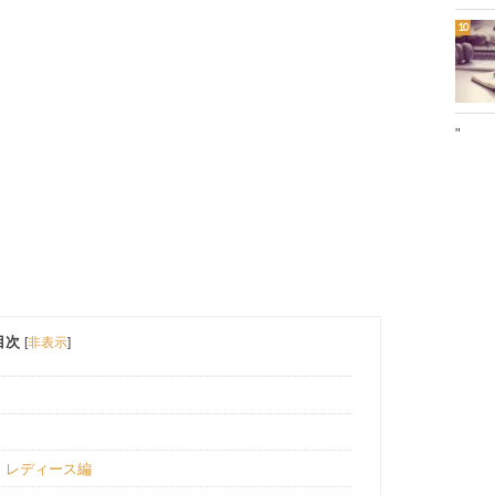
"
目次
[
非表示
]
｜レディース編