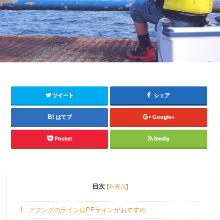
ツイート
シェア
はてブ
Google+
Pocket
feedly
目次
[
非表示
]
1
アジングのラインはPEラインがおすすめ