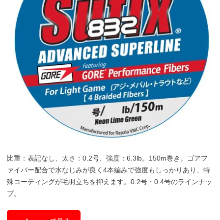
比重：表記なし、太さ：0.2号、強度：6.3lb。150m巻き。ゴアフ
ァイバー配合で水なじみが良く4本編みで強度もしっかりあり、特
殊コーティングが毛羽立ちを抑えます。0.2号・0.4号のラインナッ
プ。