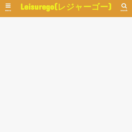
Leisurego(レジャーゴー)
menu
search