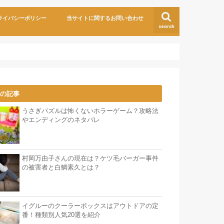
ライバシーポリシー
当サイトに関するお問い合わせ
search
気の記事
うさぎパズルは怖くないホラーゲーム？攻略法
やエンディングのネタバレ
村岡万由子さんの現在は？ケツ毛バーガー事件
の被害者と白鯛素久とは？
イグルーのクーラーボックスはアウトドアの定
番！種類別人気20選を紹介