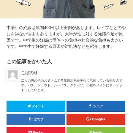
中学生の妊娠は年間400件以上実例があります。レイプなどのや
むを得ない理由もありますが、大半が性に対する知識不足が原
因です。中学生の妊娠は母体への負担や社会的な負担も大きい
です。中学生で妊娠する原因や対処法などを紹介します。
この記事をかいた人
こばのり
二人の男の子のお父さんで多摩川水系を中心に活動している釣り人で
す。バス、トラウト、シーバス、クチボソ、小鮒をメインにターゲッ
トにしています。
ツイート
シェア
はてブ
Google+
Pocket
feedly