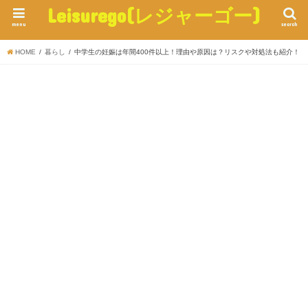
Leisurego(レジャーゴー)
menu
search
HOME
暮らし
中学生の妊娠は年間400件以上！理由や原因は？リスクや対処法も紹介！