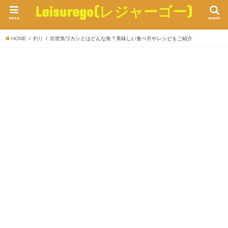
Leisurego(レジャーゴー)
menu
search
HOME
釣り
出世魚ワカシとはどんな魚？美味しい食べ方やレシピをご紹介