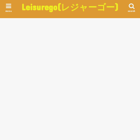
Leisurego(レジャーゴー)
menu
search