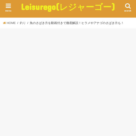
Leisurego(レジャーゴー)
menu
search
HOME
釣り
魚のさばき方を動画付きで徹底解説！ヒラメやアナゴのさばき方も！