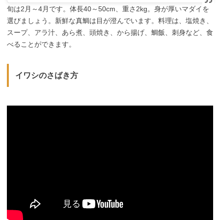
旬は2月～4月です。体長40～50cm、重さ2kg。身が厚いマダイを
選びましょう。新鮮な真鯛は目が澄んでいます。料理は、塩焼き、
スープ、アラ汁、あら煮、頭焼き、から揚げ、鯛飯、刺身など、食
べることができます。
イワシのさばき方