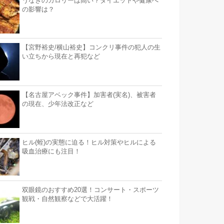
うなぎのカロリーは高い？ダイエットや健康へ
の影響は？
【宮野裕史/横山裕史】コンクリ事件の犯人の生
い立ちから現在と再犯など
【名古屋アベック事件】加害者(実名)、被害者
の現在、少年法改正など
ヒル(蛭)の実態に迫る！ヒル対策やヒルによる
吸血治療にも注目！
双眼鏡のおすすめ20選！コンサート・スポーツ
観戦・自然観察などで大活躍！