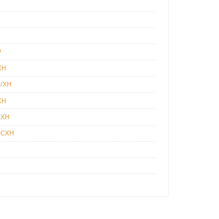
P
XH
/XH
XH
XH
CXH