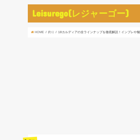
Leisurego(レジャーゴー)
HOME
釣り
18カルディアの全ラインナップを徹底解説！インプレや