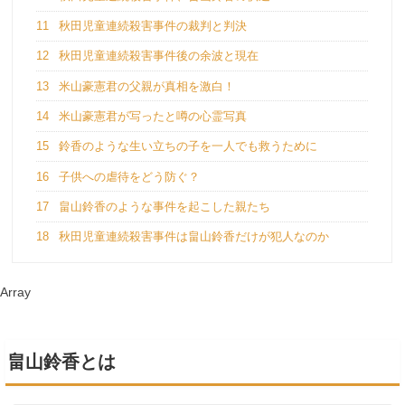
11
秋田児童連続殺害事件の裁判と判決
12
秋田児童連続殺害事件後の余波と現在
13
米山豪憲君の父親が真相を激白！
14
米山豪憲君が写ったと噂の心霊写真
15
鈴香のような生い立ちの子を一人でも救うために
16
子供への虐待をどう防ぐ？
17
畠山鈴香のような事件を起こした親たち
18
秋田児童連続殺害事件は畠山鈴香だけが犯人なのか
Array
畠山鈴香とは