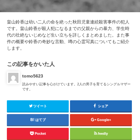
畠山鈴香は幼い二人の命を絶った秋田児童連続殺害事件の犯人
です。畠山鈴香が殺人犯になるまでの父親からの暴力、学生時
代の壮絶ないじめなど生い立ちを詳しくまとめました。また事
件の概要や鈴香の奇妙な言動、噂の心霊写真についてもご紹介
します。
この記事をかいた人
tomo5623
読みやすい記事を心がけています。2人の男子を育てるシングルマザー
です。
ツイート
シェア
はてブ
Google+
Pocket
feedly