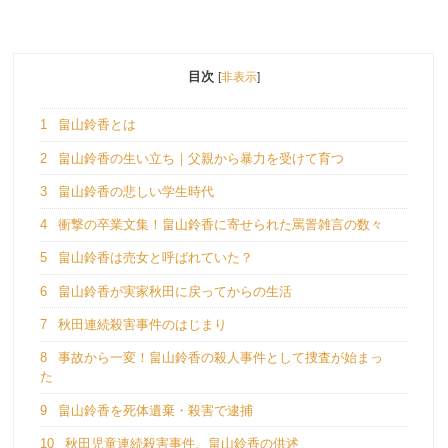
目次
[
非表示
]
1
畠山鈴香とは
2
畠山鈴香の生い立ち｜父親から暴力を受けて育つ
3
畠山鈴香の悲しい学生時代
4
衝撃の卒業文集！畠山鈴香に寄せられた罵詈雑言の数々
5
畠山鈴香は売女と呼ばれていた？
6
畠山鈴香が実家秋田に戻ってからの生活
7
秋田連続殺害事件のはじまり
8
事故から一変！畠山鈴香の殺人事件として捜査が始まっ
た
9
畠山鈴香を死体遺棄・殺害で逮捕
10
秋田児童連続殺害事件、畠山鈴香の供述