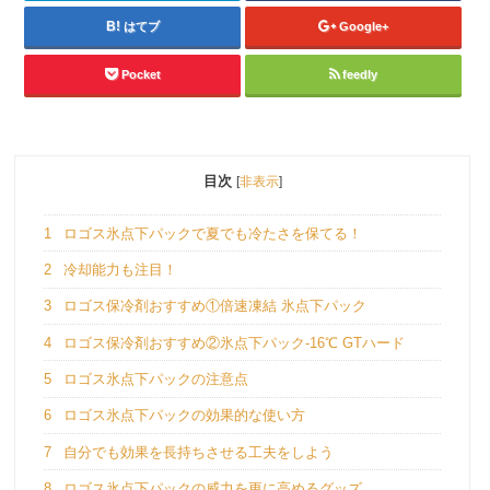
はてブ
Google+
Pocket
feedly
目次
[
非表示
]
1
ロゴス氷点下パックで夏でも冷たさを保てる！
2
冷却能力も注目！
3
ロゴス保冷剤おすすめ①倍速凍結 氷点下パック
4
ロゴス保冷剤おすすめ②氷点下パック-16℃ GTハード
5
ロゴス氷点下パックの注意点
6
ロゴス氷点下パックの効果的な使い方
7
自分でも効果を長持ちさせる工夫をしよう
8
ロゴス氷点下パックの威力を更に高めるグッズ