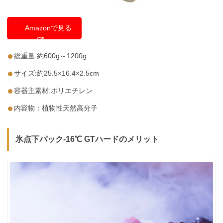
Amazonで見る
総重量:約600g～1200g
サイズ:約25.5×16.4×2.5cm
容器主素材:ポリエチレン
内容物：植物性天然高分子
氷点下パック-16℃ GTハードのメリット