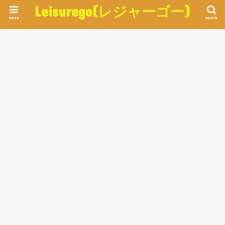
Leisurego(レジャーゴー)
menu
search