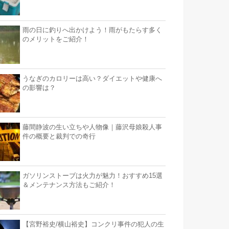
雨の日に釣りへ出かけよう！雨がもたらす多く
のメリットをご紹介！
うなぎのカロリーは高い？ダイエットや健康へ
の影響は？
藤間静波の生い立ちや人物像｜藤沢母娘殺人事
件の概要と裁判での奇行
ガソリンストーブは火力が魅力！おすすめ15選
＆メンテナンス方法もご紹介！
【宮野裕史/横山裕史】コンクリ事件の犯人の生