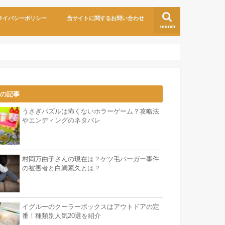
ライバシーポリシー
当サイトに関するお問い合わせ
search
気の記事
うさぎパズルは怖くないホラーゲーム？攻略法
やエンディングのネタバレ
村岡万由子さんの現在は？ケツ毛バーガー事件
の被害者と白鯛素久とは？
イグルーのクーラーボックスはアウトドアの定
番！種類別人気20選を紹介