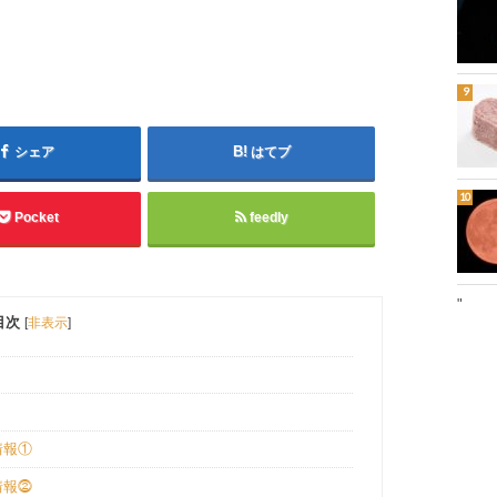
シェア
はてブ
Pocket
feedly
"
目次
[
非表示
]
情報①
情報⓶