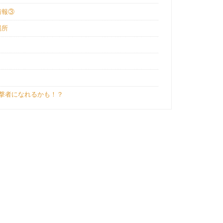
情報③
場所
撃者になれるかも！？