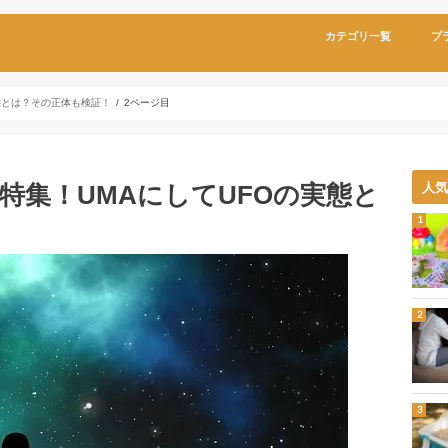
カテゴリ一覧
プ
態とは？その正体も検証！
2ページ目
特集！UMAにしてUFOの実態と
人