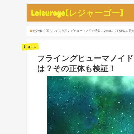
Leisurego(レジャーゴー)
HOME
暮らし
フライングヒューマノイド特集！UMAにしてUFOの実
暮らし
フライングヒューマノイド
は？その正体も検証！