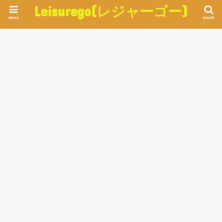
Leisurego(レジャーゴー)
menu
search