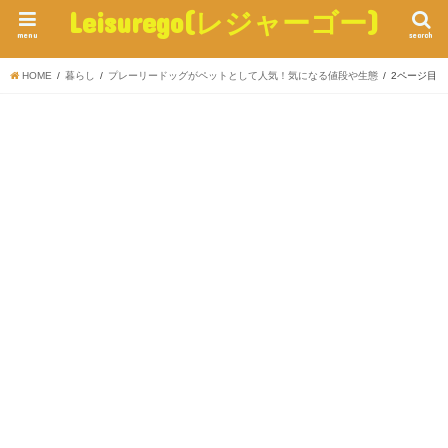
Leisurego(レジャーゴー)
menu
search
HOME
暮らし
プレーリードッグがペットとして人気！気になる値段や生態
2ページ目