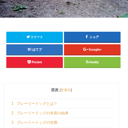
ツイート
シェア
はてブ
Google+
Pocket
feedly
目次
[
非表示
]
1
プレーリードッグとは？
2
プレーリードッグの名前の由来
3
プレーリードッグの生態