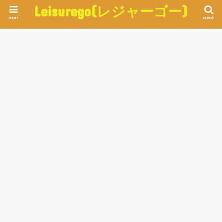
Leisurego(レジャーゴー)
menu
search