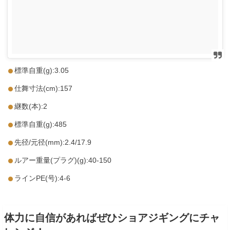
標準自重(g):3.05
仕舞寸法(cm):157
継数(本):2
標準自重(g):485
先径/元径(mm):2.4/17.9
ルアー重量(プラグ)(g):40-150
ラインPE(号):4-6
体力に自信があればぜひショアジギングにチャ