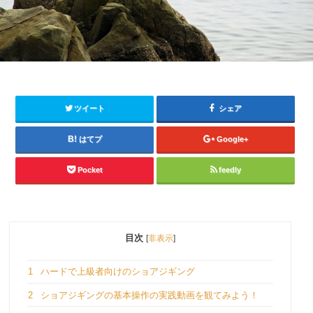
ツイート
シェア
はてブ
Google+
Pocket
feedly
目次
[
非表示
]
1
ハードで上級者向けのショアジギング
2
ショアジギングの基本操作の実践動画を観てみよう！