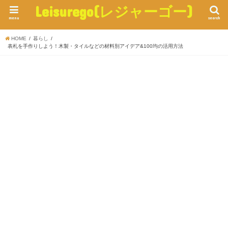
Leisurego(レジャーゴー)
menu
search
HOME
暮らし
表札を手作りしよう！木製・タイルなどの材料別アイデア&100均の活用方法