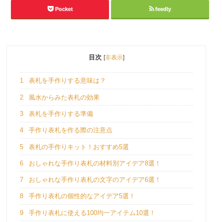
Pocket
feedly
目次
[
非表示
]
1
表札を手作りする意味は？
2
風水からみた表札の効果
3
表札を手作りする準備
4
手作り表札を作る際の注意点
5
表札の手作りキット！おすすめ5選
6
おしゃれな手作り表札の材料別アイデア8選！
7
おしゃれな手作り表札の文字のアイデア6選！
8
手作り表札の個性的なアイデア5選！
9
手作り表札に使える100均一アイテム10選！