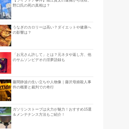
【ライブドア事件】堀江貴文の逮捕から現在、
野口氏の死の真相は？
うなぎのカロリーは高い？ダイエットや健康へ
の影響は？
「お兄さん許して」とは？元ネタや返し方、他
のサムソンビデオの淫夢語録も
藤間静波の生い立ちや人物像｜藤沢母娘殺人事
件の概要と裁判での奇行
ガソリンストーブは火力が魅力！おすすめ15選
＆メンテナンス方法もご紹介！