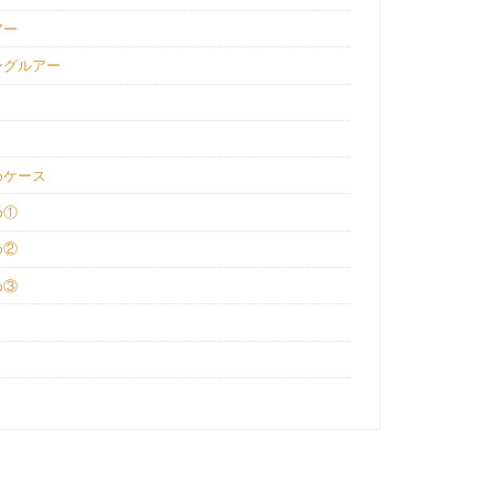
アー
ングルアー
めケース
め①
め②
め③