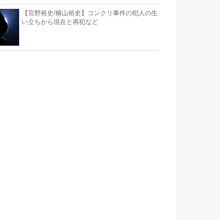
【宮野裕史/横山裕史】コンクリ事件の犯人の生
い立ちから現在と再犯など