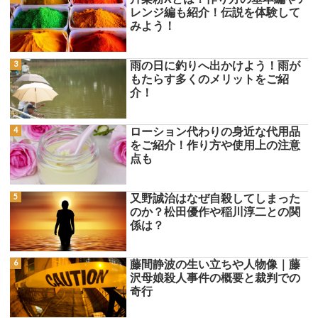
レンジ編も紹介！伝説を体験して
みよう！
雨の日に釣りへ出かけよう！雨が
もたらす多くのメリットをご紹
介！
ローション代わりの身近な代用品
をご紹介！作り方や使用上の注意
点も
又野誠治はなぜ自殺してしまった
のか？松田優作や稲川淳二との関
係は？
藤間静波の生い立ちや人物像｜藤
沢母娘殺人事件の概要と裁判での
奇行