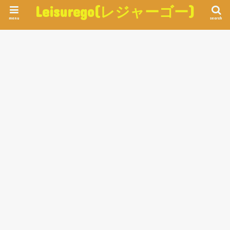
Leisurego(レジャーゴー)
menu
search