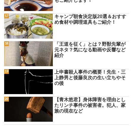
もご紹介します！
キャンプ朝食決定版20選＆おすす
め食材や調理道具もご紹介！
「王道を征く」とは？野獣先輩が
元ネタ？気になる動画や反響など
紹介
上申書殺人事件の概要！先生・三
上静男と後藤良次の生い立ちやそ
の後
【青木悠君】身体障害を理由とし
たリンチ事件の被害者。犯人、家
族の現在など