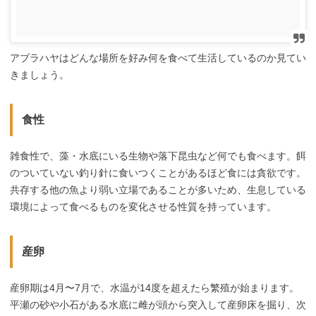
アブラハヤはどんな場所を好み何を食べて生活しているのか見てい
きましょう。
食性
雑食性で、藻・水底にいる生物や落下昆虫など何でも食べます。餌
のついていない釣り針に食いつくことがあるほど食には貪欲です。
共存する他の魚より弱い立場であることが多いため、生息している
環境によって食べるものを変化させる性質を持っています。
産卵
産卵期は4月〜7月で、水温が14度を超えたら繁殖が始まります。
平瀬の砂や小石がある水底に雌が頭から突入して産卵床を掘り、次