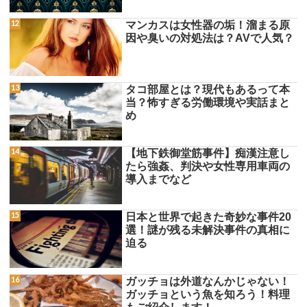
マンカスは女性器の垢！溜まる原
因や臭いの対処法は？AVで人気？
タコ部屋とは？現代もあるって本
当？怖すぎる労働環境や実話まと
め
【地下鉄御堂筋事件】痴漢注意し
たら強姦、判決や女性専用車両の
導入までなど
日本と世界で起きた奇妙な事件20
選！謎が残る未解決事件の真相に
迫る
ガッチョは外道なんかじゃない！
ガッチョという魚を知ろう！料理