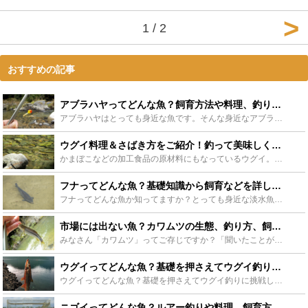
1 / 2
おすすめの記事
アブラハヤってどんな魚？飼育方法や料理、釣り方まで徹底解説します！ - Leisurego(レジャーゴー)
アブラハヤはとっても身近な魚です。そんな身近なアブラハヤについて詳しく紹介します。身近ですがあまり知られていない生態や、コツをつかめば楽しい飼育や、実はおいしい料理、初心者や子供でも楽しめる釣りにつ...
ウグイ料理＆さばき方をご紹介！釣って美味しく調理しよう！ - Leisurego(レジャーゴー)
かまぼこなどの加工食品の原材料にもなっているウグイ。しかし皆さんウグイとはどんな魚かご存知でしょうか？「名前くらいしか聞いたことがない」「全然知らない」という方が多いと思います。今回はそんなウグイに...
フナってどんな魚？基礎知識から飼育などを詳しく紹介！！ - Leisurego(レジャーゴー)
フナってどんな魚か知ってますか？とっても身近な淡水魚のフナについて、その生態や生育環境、少し変わった特徴から、捕まえ方や飼育方法まで様々な視点から詳しく紹介します。きっと楽しさや面白さを見つけること...
市場には出ない魚？カワムツの生態、釣り方、飼育方法について紹介 - Leisurego(レジャーゴー)
みなさん「カワムツ」ってご存じですか？「聞いたことがあるようなないような。。。」そんなあまり耳慣れない魚だと思います。それもそのはず、「カワムツ」はあまり市場には出回らない食卓では稀少な魚です。けれ...
ウグイってどんな魚？基礎を押さえてウグイ釣りに挑戦しよう！ - Leisurego(レジャーゴー)
ウグイってどんな魚？基礎を押さえてウグイ釣りに挑戦しよう！ということで、今回はウグイについて紹介してまいりたいと思います。ウグイの生態や特徴や釣り方、レシピなども紹介します。近年増えてきているウグイ...
ニゴイってどんな魚？ルアー釣りや料理、飼育方法まで紹介します！ - Leisurego(レジャーゴー)