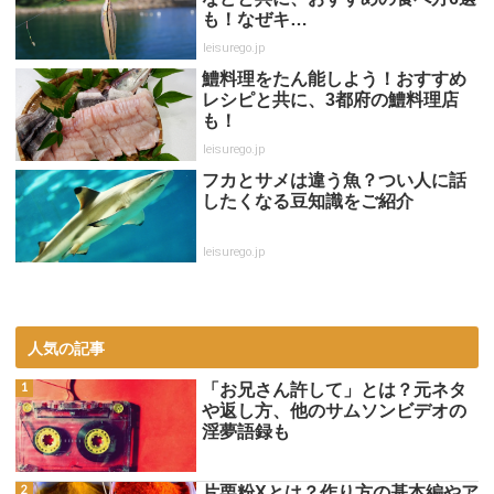
も！なぜキ…
leisurego.jp
鱧料理をたん能しよう！おすすめ
レシピと共に、3都府の鱧料理店
も！
leisurego.jp
フカとサメは違う魚？つい人に話
したくなる豆知識をご紹介
leisurego.jp
人気の記事
「お兄さん許して」とは？元ネタ
や返し方、他のサムソンビデオの
淫夢語録も
片栗粉Xとは？作り方の基本編やア