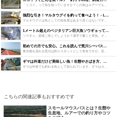
「ニゴイ」って魚を知っていますか？この魚はルアーでも釣れる日本の淡水に住んでいる固有種の魚になります。植物質や動物質の物を食べる雑食性の魚なので、ルアーで狙うのも楽しいです。今回はそんなニゴイ釣りに...
強烈な引き！マルタウグイを釣って食べよう！ - Leisurego(レジャーゴー)
マルタウグイは魚としての知名度はあまり高くはないですが、最近人気を集め始めている魚です。今回はなんと江戸川や多摩川の河川敷といった都心部に流れる川でも釣れるこの大型の魚について、その釣り方を中心にま...
1メートル超えのベジタリアン巨大魚ソウギョって知っていますか？特徴&釣り方 - Leisurego(レジャーゴー)
ソウギョ…皆様ご存じでしょうか？漢字で書くと草魚。その名の通り、草を食べるベジタリアンな魚なので、「ソウギョ」と言われています。大食漢で体も大きい淡水魚です。もちろんエサも葉っぱです。葉っぱで魚が釣...
初めての方でも安心。これを読んで荒川シーバス釣りに出かけよう！ - Leisurego(レジャーゴー)
東京都を流れる荒川は釣りスポットとして有名ですが、至る所にシーバスの生息スポットがあるために、シーバス釣りのスポットとしても有名になりました。これから荒川シーバス釣りを始める方へどこがおすすめの釣り...
ギマは外道だけど美味しい魚！生態やさばき方、おすすめ料理をご紹介！ - Leisurego(レジャーゴー)
ギマは外道でも釣れる魚として知られています。ギマはカワハギに似ている魚ですが、実は魅力がたくさん詰まった魚でもあるのです！この記事ではギマの魅力や料理、捌き方や釣り方まで紹介します！きっとあなたもギ...
こちらの関連記事もおすすめです
スモールマウスバスとは？生態や
生息地、ルアーでの釣り方やコツ