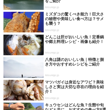
をご紹介
leisurego.jp
ミズダコの驚くべき能力！巨大さ
の秘密や美味しい食べ方は？サメ
も襲う？
leisurego.jp
どんこは肝がおいしい魚！定番鍋
や郷土料理レシピ・画像も紹介！
leisurego.jp
八角は謎のおいしい魚｜特徴と捌
き方やおすすめレシピをご紹介
leisurego.jp
マツバガイは身近なアワビ？美味
しさと実は大切な存在の理由を紹
介！
leisurego.jp
キュウセンはどんな魚？生態や旬
などと共に、おすすめの食べ方6選