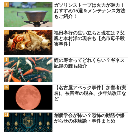
ガソリンストーブは火力が魅力！
おすすめ15選＆メンテナンス方法
もご紹介！
福田孝行の生い立ちと現在は？父
親と本村洋の現在も【光市母子殺
害事件】
鯉の寿命ってどれくらい？ギネス
記録の鯉も紹介
【名古屋アベック事件】加害者(実
名)、被害者の現在、少年法改正な
ど
創価学会が怖い？恐怖の勧誘や嫌
がらせの体験談・事件まとめ