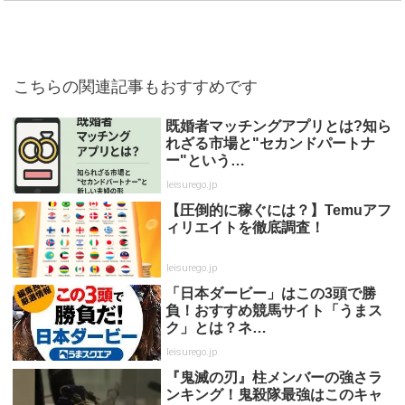
こちらの関連記事もおすすめです
既婚者マッチングアプリとは?知ら
れざる市場と"セカンドパートナ
ー"という…
leisurego.jp
【圧倒的に稼ぐには？】Temuアフ
ィリエイトを徹底調査！
leisurego.jp
「日本ダービー」はこの3頭で勝
負！おすすめ競馬サイト「うまス
ク」とは？ネ…
leisurego.jp
『鬼滅の刃』柱メンバーの強さラ
ンキング！鬼殺隊最強はこのキャ