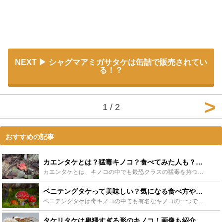
NEXT
シャグマアミガサタケは缶詰で販売されてい
る！？
1 / 2
おすすめの記事
カエンタケとは？猛毒キノコ？食べてみた人も？味や症状、生息地など紹介 - Leisurego(レジャーゴー)
カエンタケとは、キノコの中でも最恐クラスの猛毒を持つ殺人キノコです。毒キノコを食べてはいけないというのは常識ですが、カエンタケには触れることすら危険なほどの毒性が。今回はカエンタケを食べてみた人によ...
ベニテングタケって美味しい？気になる食べ方や味、毒の中毒症状を紹介！ - Leisurego(レジャーゴー)
ベニテングタケは毒キノコの中でも有名なキノコの一つです。キノコ狩りの時には気をつけなければいけませんが、毒キノコは美味しいという話から食べることを試みる人が時折いるので、今回はベニテングタケやその毒...
タケリタケは卑猥すぎる形のキノコ！画像も紹介！実は食べれる？！味は？ - Leisurego(レジャーゴー)