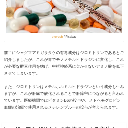
stevepb
/ Pixabay
前半にシャグマアミガサタケの有毒成分はジロミトリンであるとご
紹介しましたが、これが胃でモノメチルヒドラジンに変化し、これ
が必要な酵素作用を妨げ、中枢神経系に欠かせないアミノ酸を低下
させてしまいます。
また、ジロミトリンはメチルホルミルヒドラジンという成分も生み
ますが、これが肝臓で酸化されることで肝障害につながると言われ
ています。医療機関ではビタミンB6の投与や、メトヘモグロビン
血症の治療で使用されるメチレンブルーの投与が考えられます。