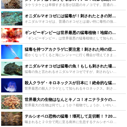
タケリタケとは卑猥すぎる形が話題のキノコです。普通のキノコに菌が寄生することでタケリタケになります。男根が猛っている様子に似ていることからタケリタケと呼ばれています。タケリタケについて、食用の可否や...
オニダルマオコゼには猛毒が！刺されたときの対処方法や料理をご紹介！ - Leisurego(レジャーゴー)
オニダルマオコゼは、普通のオコゼとは違い特に毒性の強い魚です。ダイバー殺しと言われていて、身近にも見られる魚です。刺されたときの対処法を覚えておきましょう。そんな怖い毒とは逆に食べるととても美味しい...
ギンピーギンピーは世界最悪の猛毒植物！地獄のような激痛で自殺者も - Leisurego(レジャーゴー)
「ギンピーギンピー」は世界最悪の猛毒植物として知られています。どの部分を触ったら危ないのでしょうか？ギンピーギンピーに秘められている毒性や人体にもたらす影響、分布地域について詳しく解説します。ギンピ...
猛毒を持つアカクラゲに要注意！刺された時の症状や対処法を知っておこう！ - Leisurego(レジャーゴー)
暖かくなってくると海にレジャーに行く機会が増えてきます。そこで気をつけたいのがクラゲですよね。特に「アカクラゲ」は猛毒を持つことで知られています。この記事では、注意すべきアカクラゲの特徴や生態、刺さ...
オニダルマオコゼは猛毒の魚！もしも刺された場合の処置や対策をご紹介 - Leisurego(レジャーゴー)
猛毒の魚と言われるオニダルマオコゼですが、刺されない為の対策はあるのでしょうか。また、万が一刺されてしまったらどうしたらいいのでしょうか。本記事ではそんな疑問に答えていきつつ、その生態や釣り方・料理...
殺人クラゲ・キロネックスが日本に！絶命的な猛毒に警戒を！ - Leisurego(レジャーゴー)
世界最悪の殺人クラゲとして知られるキロネックス。刺されたらひとたまりもない猛毒をもつキロネックスが、なんと日本にも上陸しているようです。今回の記事ではその恐るべき生態や被害、また、そんな”殺人の魔の...
世界最大の生物はなんとキノコ！オニナラタケの巨大さとその生態をご紹介 - Leisurego(レジャーゴー)
世界最大の生物は何でしょうか？植物でしょうか、いやいや動物でしょう！と考えますよね。実は最大の生物はキノコの一種「オニナラタケ」です。なぜオニナラタケが世界『最大』の生物なのでしょうか？この記事では...
テルシオペロ恐怖の猛毒！壊死して足切断！？20分で死に至る毒性とは - Leisurego(レジャーゴー)
噛まれると２０分で死に至る南米に生息するテルシオペロについて解説。テルシオペロの生態や毒性に触れ、噛まれた箇所が石化するように壊死していく様子など、閲覧注意の画像を交えながら詳しく解説！また番外編と...