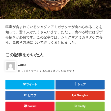
猛毒が含まれているシャグマアミガサタケが食べられることを
知って、驚く人がたくさんいます。ただし、食べる時には必ず
毒抜きが必要です。この記事では、シャグマアミガサタケの毒
性、毒抜き方法について詳しくまとめました。
この記事をかいた人
Luna
楽しく読んでもらえる記事を書いていきます！
ツイート
シェア
はてブ
Google+
Pocket
feedly