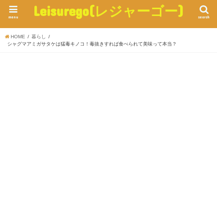
Leisurego(レジャーゴー)
menu
search
HOME
暮らし
シャグマアミガサタケは猛毒キノコ！毒抜きすれば食べられて美味って本当？