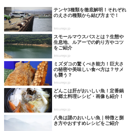
テンヤ3種類を徹底解明！それぞれ
のえさの種類から結び方まで！
leisurego.jp
スモールマウスバスとは？生態や
生息地、ルアーでの釣り方やコツ
をご紹介
leisurego.jp
ミズダコの驚くべき能力！巨大さ
の秘密や美味しい食べ方は？サメ
も襲う？
leisurego.jp
どんこは肝がおいしい魚！定番鍋
や郷土料理レシピ・画像も紹介！
leisurego.jp
八角は謎のおいしい魚｜特徴と捌
き方やおすすめレシピをご紹介