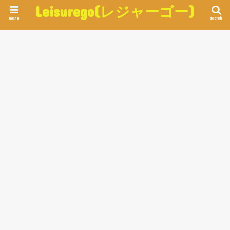
Leisurego(レジャーゴー)
menu
search