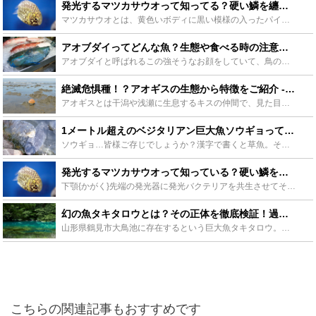
発光するマツカサウオって知ってる？硬い鱗を纏った魚が絶品だった - Leisurego(レジャーゴー)
マツカサウオとは、黄色いボディに黒い模様の入ったパイナップルのような外観をしている魚のこと。その個性的な見た目とは裏腹に、その食感は美味そのものとして有名です。日常では聞きなれないであろう謎に包まれ...
アオブダイってどんな魚？生態や食べる時の注意点などアオブダイのまとめ - Leisurego(レジャーゴー)
アオブダイと呼ばれるこの強そうなお顔をしていて、鳥のくちばしのような口をしたお魚をご存知でしょうか。1度見たらなかなか忘れることができないほどのインパクトです。このアオブダイの生態から毒の有無、食べ...
絶滅危惧種！？アオギスの生態から特徴をご紹介 - Leisurego(レジャーゴー)
アオギスとは干潟や浅瀬に生息するキスの仲間で、見た目はシロギスに非常によく似ています。かつては干潟のシンボルとされるほど、アオギスの脚立釣りは江戸の粋な遊びでした。しかし現在、絶滅が危惧されている非...
1メートル超えのベジタリアン巨大魚ソウギョって知っていますか？特徴&釣り方 - Leisurego(レジャーゴー)
ソウギョ…皆様ご存じでしょうか？漢字で書くと草魚。その名の通り、草を食べるベジタリアンな魚なので、「ソウギョ」と言われています。大食漢で体も大きい淡水魚です。もちろんエサも葉っぱです。葉っぱで魚が釣...
発光するマツカサウオって知っている？硬い鱗を纏った魚が絶品だった。 - Leisurego(レジャーゴー)
下顎{かがく}先端の発光器に発光バクテリアを共生させてその光を利用して発光するマツカサウオ。水族館ではその発光する姿に人気がありますが、鱗も硬く、トゲがある為、食べたいと思う人は少ないかもしれません...
幻の魚タキタロウとは？その正体を徹底検証！過去に捕獲もされている？ - Leisurego(レジャーゴー)
山形県鶴見市大鳥池に存在するという巨大魚タキタロウ。タキタロウの正体は謎に包まれていますが、巨大化したイワナという説や古代魚の生き残りという説もあります。過去には数年にも及ぶ捕獲作戦を実施し、そこで...
こちらの関連記事もおすすめです