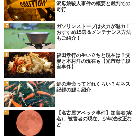
沢母娘殺人事件の概要と裁判での
奇行
ガソリンストーブは火力が魅力！
おすすめ15選＆メンテナンス方法
もご紹介！
福田孝行の生い立ちと現在は？父
親と本村洋の現在も【光市母子殺
害事件】
鯉の寿命ってどれくらい？ギネス
記録の鯉も紹介
【名古屋アベック事件】加害者(実
名)、被害者の現在、少年法改正な
ど