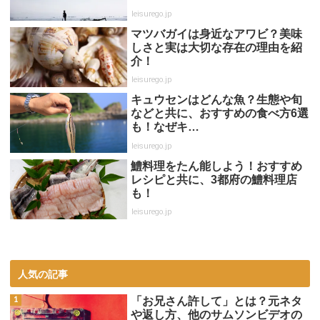
leisurego.jp
マツバガイは身近なアワビ？美味
しさと実は大切な存在の理由を紹
介！
leisurego.jp
キュウセンはどんな魚？生態や旬
などと共に、おすすめの食べ方6選
も！なぜキ…
leisurego.jp
鱧料理をたん能しよう！おすすめ
レシピと共に、3都府の鱧料理店
も！
leisurego.jp
人気の記事
「お兄さん許して」とは？元ネタ
や返し方、他のサムソンビデオの