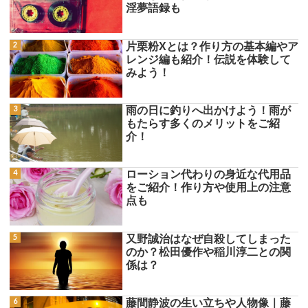
淫夢語録も
片栗粉Xとは？作り方の基本編やア
レンジ編も紹介！伝説を体験して
みよう！
雨の日に釣りへ出かけよう！雨が
もたらす多くのメリットをご紹
介！
ローション代わりの身近な代用品
をご紹介！作り方や使用上の注意
点も
又野誠治はなぜ自殺してしまった
のか？松田優作や稲川淳二との関
係は？
藤間静波の生い立ちや人物像｜藤