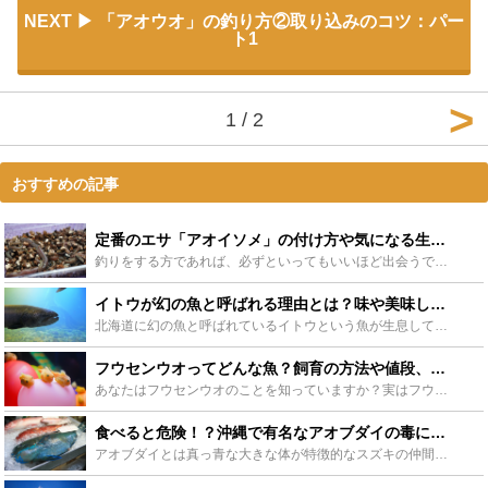
NEXT
「アオウオ」の釣り方②取り込みのコツ：パー
ト1
1 / 2
おすすめの記事
定番のエサ「アオイソメ」の付け方や気になる生態をご紹介！ - Leisurego(レジャーゴー)
釣りをする方であれば、必ずといってもいいほど出会うであろうアオイソメ。釣りをしたことが無く、アオイソメを知らないという人はもちろんのこと。釣りえさとして使っていたけれど、いったい何なのか？気になると...
イトウが幻の魚と呼ばれる理由とは？味や美味しい料理を徹底調査 - Leisurego(レジャーゴー)
北海道に幻の魚と呼ばれているイトウという魚が生息しています。なぜイトウは幻の魚と呼ばれるようになったのでしょうか？そこで、イトウが幻の魚と呼ばれるようになった理由をまとめました。また、気になるイトウ...
フウセンウオってどんな魚？飼育の方法や値段、寿命など気になる情報まとめ！ - Leisurego(レジャーゴー)
あなたはフウセンウオのことを知っていますか？実はフウセンウオはあの有名映画にも出演していた大人気の生き物です！かわいく魅力的な生き物フウセンウオについて、飼育方法や値段、寿命なども含めてご紹介します...
食べると危険！？沖縄で有名なアオブダイの毒に注意！毒がある理由も徹底解説 - Leisurego(レジャーゴー)
アオブダイとは真っ青な大きな体が特徴的なスズキの仲間です。鋭く鳥のような歯を持ち、雑食で何でもエサにしてしまう魚です。沖縄で主に見かけることができ、古くから親しまれています。この記事ではアオブダイの...