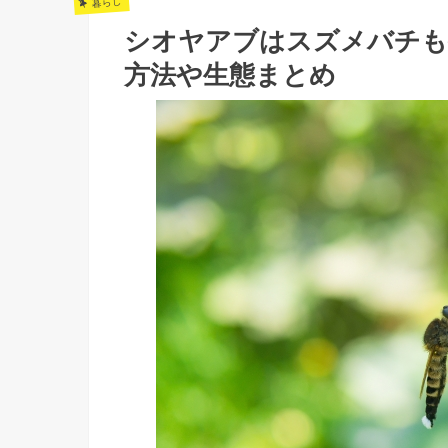
暮らし
シオヤアブはスズメバチも
方法や生態まとめ