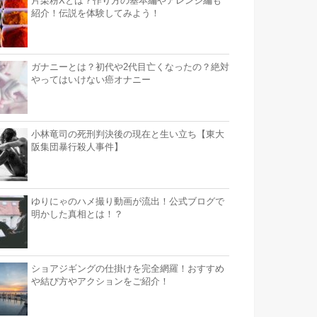
片栗粉Xとは？作り方の基本編やアレンジ編も
紹介！伝説を体験してみよう！
ガナニーとは？初代や2代目亡くなったの？絶対
やってはいけない癌オナニー
小林竜司の死刑判決後の現在と生い立ち【東大
阪集団暴行殺人事件】
ゆりにゃのハメ撮り動画が流出！公式ブログで
明かした真相とは！？
ショアジギングの仕掛けを完全網羅！おすすめ
や結び方やアクションをご紹介！