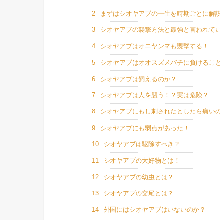
2
まずはシオヤアブの一生を時期ごとに解
3
シオヤアブの襲撃方法と最強と言われて
4
シオヤアブはオニヤンマも襲撃する！
5
シオヤアブはオオスズメバチに負けるこ
6
シオヤアブは飼えるのか？
7
シオヤアブは人を襲う！？実は危険？
8
シオヤアブにもし刺されたとしたら痛い
9
シオヤアブにも弱点があった！
10
シオヤアブは駆除すべき？
11
シオヤアブの大好物とは！
12
シオヤアブの幼虫とは？
13
シオヤアブの交尾とは？
14
外国にはシオヤアブはいないのか？