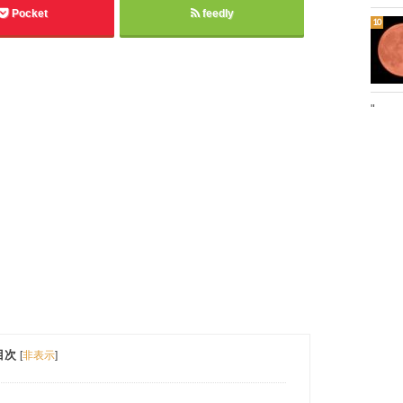
Pocket
feedly
"
目次
[
非表示
]