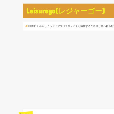
Leisurego(レジャーゴー)
HOME
暮らし
シオヤアブはスズメバチも捕獲する？最強と言われる狩