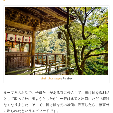
shell_ghostcage
/ Pixabay
ループ系のお話で、子供たちがある寺に侵入して、掛け軸を戦利品
として取って外に出ようとしたが、一行は永遠と出口にたどり着け
なくなりました。そこで、掛け軸を元の場所に設置したら、無事外
に出られたというエピソードです。