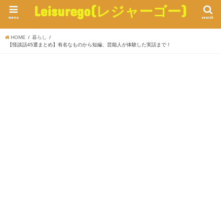
Leisurego(レジャーゴー)
menu
search
HOME
暮らし
【怪談話45選まとめ】有名なものから短編、芸能人が体験した実話まで！