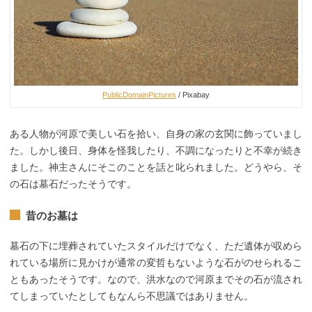
PublicDomainPictures
/ Pixabay
ある人物が河原で美しい石を拾い、自身の家の玄関に飾っていまし
た。しかし後日、身体を怪我したり、不調になったりと不幸が続き
ました。神主さんにそこのことを話と叱られました。どうやら、そ
の石は墓石だったそうです。
昔のお墓は
墓石の下に埋葬されていたスタイルだけでなく、ただ遺体が収めら
れている場所に見かけが通常の変哲もないような石がのせられるこ
ともあったそうです。なので、洪水なので河原までその石が流され
てしまっていたとしてもなんら不思議ではありません。