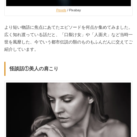
Pexels
/ Pixabay
より短い物語に焦点にあてたエピソードを何点か集めてみました。
広く知れ渡っている話だと、「口裂け女」や「人面犬」など当時一
世を風靡した、今でいう都市伝説の類のものもふんだんに交えてご
紹介しています。
怪談話①美人の肩こり