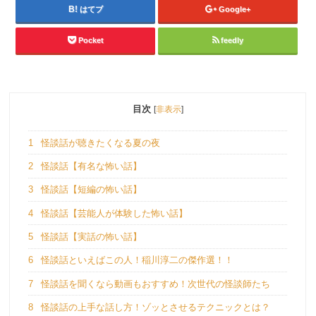
はてブ
Google+
Pocket
feedly
目次
[
非表示
]
1
怪談話が聴きたくなる夏の夜
2
怪談話【有名な怖い話】
3
怪談話【短編の怖い話】
4
怪談話【芸能人が体験した怖い話】
5
怪談話【実話の怖い話】
6
怪談話といえばこの人！稲川淳二の傑作選！！
7
怪談話を聞くなら動画もおすすめ！次世代の怪談師たち
8
怪談話の上手な話し方！ゾッとさせるテクニックとは？