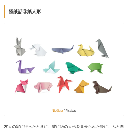
怪談話③紙人形
Nic0leta
/ Pixabay
友人の家に行ったときに、彼に紙の人形を見せられた後に、ふと自