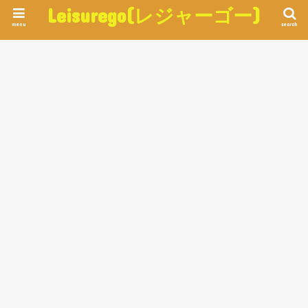
Leisurego(レジャーゴー)
menu
search