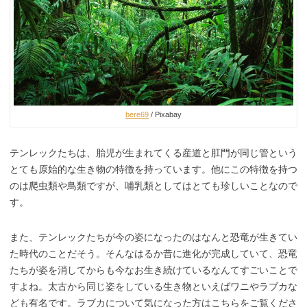
bere69
/ Pixabay
テンレックたちは、胎児が生まれてくる産道と肛門が同じ管という
とても原始的な生き物の特徴を持っています。他にこの特徴を持つ
のは爬虫類や鳥類ですが、哺乳類としてはとても珍しいことなので
す。
また、テンレックたちが今の姿になったのはなんと恐竜が生きてい
た時代のことだそう。そんなはるか昔に進化が完成していて、恐竜
たちが姿を消してからも今なお生き続けているなんてすごいことで
すよね。太古から同じ姿をしている生き物といえばワニやラブカな
ども有名です。ラブカについて気になった方はこちらをご覧くださ