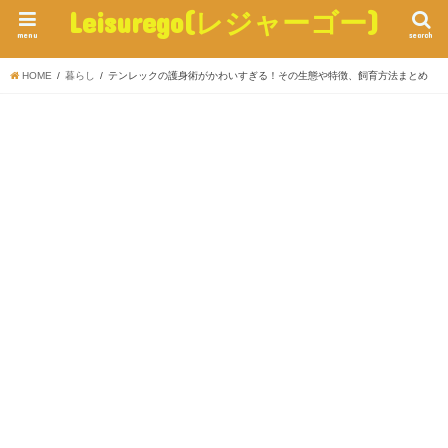
Leisurego(レジャーゴー)
menu
search
HOME
暮らし
テンレックの護身術がかわいすぎる！その生態や特徴、飼育方法まとめ