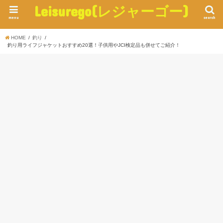
Leisurego(レジャーゴー)
menu
search
HOME
釣り
釣り用ライフジャケットおすすめ20選！子供用やJCI検定品も併せてご紹介！