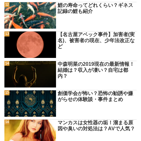
鯉の寿命ってどれくらい？ギネス
記録の鯉も紹介
【名古屋アベック事件】加害者(実
名)、被害者の現在、少年法改正な
ど
中森明菜の2019現在の最新情報！
結婚は？収入が凄い？自宅は都
内？
創価学会が怖い？恐怖の勧誘や嫌
がらせの体験談・事件まとめ
マンカスは女性器の垢！溜まる原
因や臭いの対処法は？AVで人気？