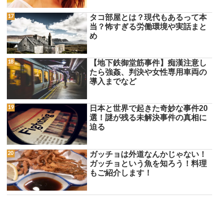
タコ部屋とは？現代もあるって本
当？怖すぎる労働環境や実話まと
め
【地下鉄御堂筋事件】痴漢注意し
たら強姦、判決や女性専用車両の
導入までなど
日本と世界で起きた奇妙な事件20
選！謎が残る未解決事件の真相に
迫る
ガッチョは外道なんかじゃない！
ガッチョという魚を知ろう！料理
もご紹介します！