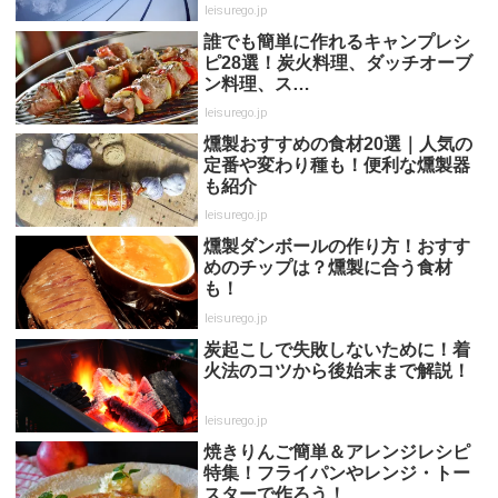
leisurego.jp
誰でも簡単に作れるキャンプレシ
ピ28選！炭火料理、ダッチオーブ
ン料理、ス…
leisurego.jp
燻製おすすめの食材20選｜人気の
定番や変わり種も！便利な燻製器
も紹介
leisurego.jp
燻製ダンボールの作り方！おすす
めのチップは？燻製に合う食材
も！
leisurego.jp
炭起こしで失敗しないために！着
火法のコツから後始末まで解説！
leisurego.jp
焼きりんご簡単＆アレンジレシピ
特集！フライパンやレンジ・トー
スターで作ろう！