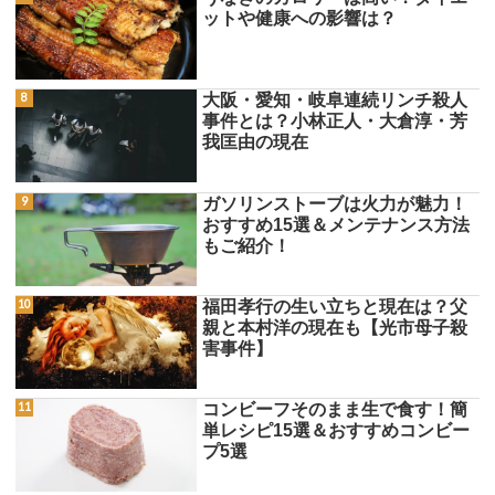
ットや健康への影響は？
大阪・愛知・岐阜連続リンチ殺人
事件とは？小林正人・大倉淳・芳
我匡由の現在
ガソリンストーブは火力が魅力！
おすすめ15選＆メンテナンス方法
もご紹介！
福田孝行の生い立ちと現在は？父
親と本村洋の現在も【光市母子殺
害事件】
コンビーフそのまま生で食す！簡
単レシピ15選＆おすすめコンビー
プ5選