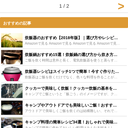
1 / 2
おすすめの記事
炊飯器のおすすめ【2018年版】｜選び方やレシピまで - Leisurego(レジャーゴー)
Amazonで見る Amazonで見る Amazonで見る Amazonで見る Amazonで見る Amazonで見る Amazonで見る Amazonで見る Amazonで見る Amazonで見る...
炊飯鍋おすすめ15選！炊飯鍋の選び方から炊き方までご紹介！ - Leisurego(レジャーゴー)
ご飯を炊く時間は意外と長く、電気炊飯器を使うと蒸らす時間を除いても数十分かかったり、早炊きにすると美味しさが損なわれたりします。「ご飯を早く、そして美味しく炊く方法はないかなぁ」と思った方、鍋で炊く...
炊飯器レシピはスイッチ1つで簡単！今すぐ作りたくなる人気レシピ35選 - Leisurego(レジャーゴー)
炊飯器はご飯を炊くだけでなく、色々な料理を作ることができる優秀な家電です。ガスやフライパンを使わず、スイッチを押すだけで時間になると出来上がるので料理が得意でない方も簡単に手の込んだ料理が作れるのが...
クッカーで美味しく炊飯！クッカー炊飯の基本をマスターしよう - Leisurego(レジャーゴー)
キャンプでご飯というと「飯ごう」のイメージですが、クッカーならもっと簡単に炊飯ができます。クッカーはまさに、キャンプ炊飯のマストギアなのです。そこで今回は、炊飯用クッカーを選ぶポイントや、クッカーで...
キャンプやアウトドアでも美味しいご飯！おすすめギアから空き缶まで？炊飯方法大公開 - Leisurego(レジャーゴー)
アウトドアで美味しくご飯を炊くのは結構難しい、それでも美味しいご飯が食べたい。そんな人の要望を叶えてくれるキャンプでおすすめの炊飯ギアをご紹介します。また、美味しくご飯を炊くための炊飯テクニックも合...
キャンプ料理の簡単レシピ34選！おしゃれで美味しい料理を一挙紹介！ - Leisurego(レジャーゴー)
キャンプで簡単に作れておいしい料理はみんな大好き！しかもインスタ映えするおしゃれ料理がいっぱいです。設営の時間や夜食タイムなどにさっと出せる簡単料理から、ほっとけばできちゃうズボラで簡単な本格料理ま...