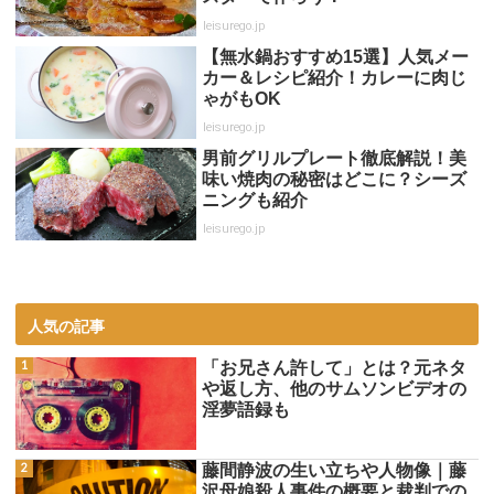
leisurego.jp
【無水鍋おすすめ15選】人気メー
カー＆レシピ紹介！カレーに肉じ
ゃがもOK
leisurego.jp
男前グリルプレート徹底解説！美
味い焼肉の秘密はどこに？シーズ
ニングも紹介
leisurego.jp
人気の記事
「お兄さん許して」とは？元ネタ
や返し方、他のサムソンビデオの
淫夢語録も
藤間静波の生い立ちや人物像｜藤
沢母娘殺人事件の概要と裁判での