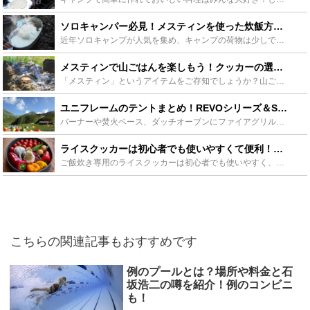
ソロキャンパー必見！メスティンを使った炊飯方法をご紹介！ - Leisurego(レジャーゴー)
近年ソロキャンプが人気を集め、キャンプの荷物は少しでも軽くしたいですよね。そこでおすすめなのがメスティン。メスティンは炊飯にも使え、そして軽量です。今度のソロキャンプはメスティンで炊飯をしてみてはい...
メスティンで山ごはんを楽しもう！クッカーの選び方や炊飯の仕方も - Leisurego(レジャーゴー)
「メスティン」というアイテムをご存知でしょうか？山ごはんを楽しみたい人のための、非常に便利なアウトドアグッズです。キャンプや登山でも、これがあれば料理の幅が広がります。メスティン以外のおすすめクッカ...
ユニフレームのテントまとめ！REVOシリーズ＆SORAシリーズやその他テントも全部チェック！ - Leisurego(レジャーゴー)
バーナーや焚火ベース、ダッチオーブンにファイアグリルなど、アウトドア用品総合メーカーとして人気の高いユニフレーム。特に注目なのは実用性と独自の発想から生み出されたテント。REVOルーム4プラスやSO...
ライスクッカーは初心者でも使いやすくて便利！炊き方やおすすめ15選をご紹介！ - Leisurego(レジャーゴー)
ご飯炊き専用のライスクッカーは初心者でも使いやすく、場合によっては家庭の炊飯器よりも美味しくご飯が炊けて人気です。アウトドアで食べたい時に温かいご飯が美味しく炊ける、ライスクッカーの炊き方やおすすめ...
こちらの関連記事もおすすめです
例のプールとは？場所や料金と石
坂浩二の噂を紹介！例のコンビニ
も！