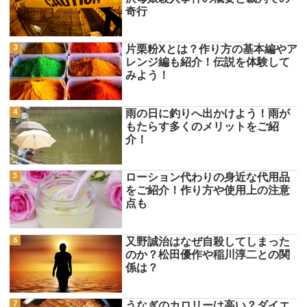
奇行
片栗粉Xとは？作り方の基本編やア
レンジ編も紹介！伝説を体験して
みよう！
雨の日に釣りへ出かけよう！雨が
もたらす多くのメリットをご紹
介！
ローション代わりの身近な代用品
をご紹介！作り方や使用上の注意
点も
又野誠治はなぜ自殺してしまった
のか？松田優作や稲川淳二との関
係は？
うなぎのカロリーは高い？ダイエ