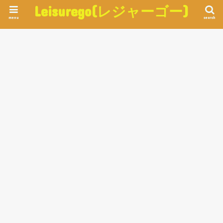
Leisurego(レジャーゴー)
menu
search