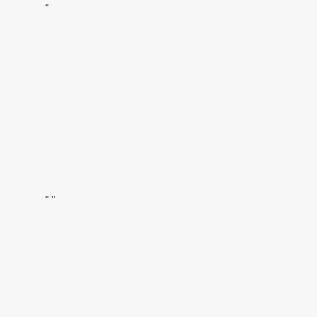
"
"
"