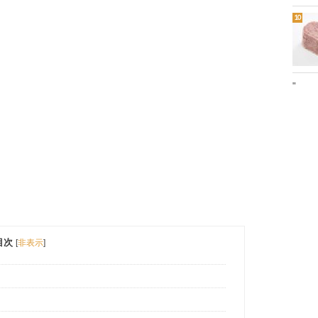
"
目次
[
非表示
]