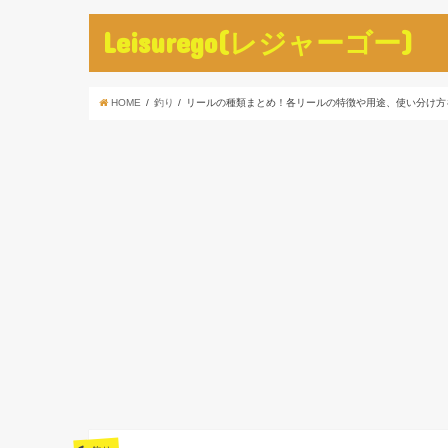
Leisurego(レジャーゴー)
HOME
釣り
リールの種類まとめ！各リールの特徴や用途、使い分け方