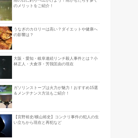
雨の日に釣りへ出かけよう！雨がもたらす多く
のメリットをご紹介！
うなぎのカロリーは高い？ダイエットや健康へ
の影響は？
大阪・愛知・岐阜連続リンチ殺人事件とは？小
林正人・大倉淳・芳我匡由の現在
ガソリンストーブは火力が魅力！おすすめ15選
＆メンテナンス方法もご紹介！
【宮野裕史/横山裕史】コンクリ事件の犯人の生
い立ちから現在と再犯など