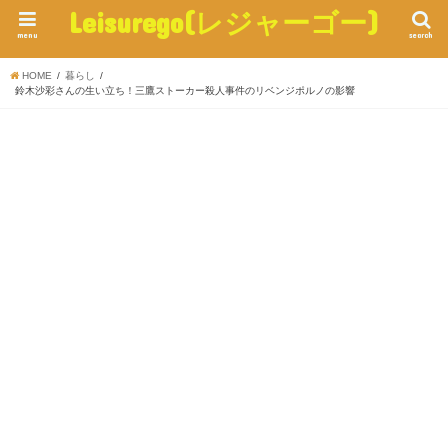
Leisurego(レジャーゴー)
menu
search
HOME
暮らし
鈴木沙彩さんの生い立ち！三鷹ストーカー殺人事件のリベンジポルノの影響