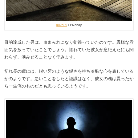
guvo59
/ Pixabay
目的達成した男は、血まみれになり彷徨っていたのです。異様な雰
囲気を放っていたことでしょう。惚れていた彼女が息絶えたにも関
わらず、涙みせることなく佇みます。
切れ長の瞳には、鋭い牙のような鋭さを持ち冷酷な心を表している
かのようです。悪いことをしたと認識はなく、彼女の魂は貰ったか
ら一生俺のものだとも思っているようです。