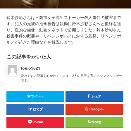
鈴木沙彩さんは三鷹市女子高生ストーカー殺人事件の被害者で
す。犯人の元彼の池永被告は執拗に鈴木沙彩さんへと復縁を迫
り、性的な画像・動画をネットで公開しました。鈴木沙彩さん
殺害事件の概要や、リベンジポルノに対する意見、リベンジポ
ルノが起きた理由などを解説します。
この記事をかいた人
tomo5623
読みやすい記事を心がけています。2人の男子を育てるシングルマザー
です。
ツイート
シェア
はてブ
Google+
Pocket
feedly