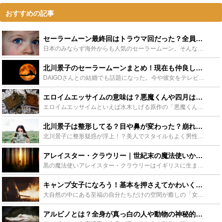
おすすめの記事
セーラームーン最終回はトラウマ回だった？全員死亡の衝撃ラストとは - Leisurego(レジャーゴー)
日本のみならず海外からも人気のセーラームーン。そんなセーラームーンの初代アニメ版最終回は、仲間が全員死亡というトラウマものの展開で、視聴者である子どもの保護者からクレームが入るなど社会現象にもなりま...
北川景子のセーラームーンまとめ！現在も仲良しな仲間との誕生日会も - Leisurego(レジャーゴー)
DAIGOさんとの結婚でも話題になった。今や彼女をテレビで見る日はないほど、モデルとして、女優として、幅広く活躍する北川景子。キリッとした顔立ちで女性からの支持も多い彼女。そんな北川景子の原点にもな...
エロイムエッサイムの意味は？悪魔くんや四月は君の嘘で使われた呪文の起源は？ - Leisurego(レジャーゴー)
エロイムエッサイムといえば水木しげる原作の「悪魔くん」ですが、響きが良いのか悪魔くん意外のアニメや小説にもエロイムエッサイムを見ることができます。悪魔召喚の代名詞ともなったエロイムエッサイムという黒...
北川景子は整形してる？目や鼻が変わった？崩れている説も！噂を徹底検証！ - Leisurego(レジャーゴー)
北川景子に整形疑惑が浮上！？美人でスタイルもよく男性のみならず女性からの人気も高く多方面で活躍しておりプライベートはDAIGOと結婚をし仕事も私生活も充実している北川景子に整形疑惑が浮上しました。こ...
アレイスター・クラウリー｜世紀末の魔法使いか稀代のペテン師か - Leisurego(レジャーゴー)
黒の魔法使いアレイスター・クラウリーはイギリスに生まれ、黒魔術の研究と実行のため世界各国を旅し数々の逸話と伝説を残しました。彼の生い立ちと実績そして崩壊寸前だった彼の実生活を紹介しながら悪名の陰に隠...
キャンプ女子になろう！基本を押さえてかわいく楽しいアウトドアを！ - Leisurego(レジャーゴー)
大自然の中にある至福の自分たちだけの空間が癒しの「女子キャンプ」。年々女子キャンプの人気が上がっており、キャンプグッズもおしゃれでインスタ映えにぴったりなもので溢れています。アウトドアは基本さえしっ...
アルビノとは？全身が真っ白の人や動物の神秘的な姿や苦悩を紹介！ - Leisurego(レジャーゴー)