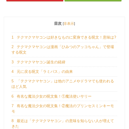
目次
[
非表示
]
1
テクマクマヤコンは好きなものに変身できる呪文！意味は?
2
テクマクマヤコンは漫画「ひみつのアッコちゃん」で登場
する呪文
3
テクマクマヤコン誕生の経緯
4
元に戻る呪文「ラミパス」の由来
5
「テクマクマヤコン」は他のアニメやドラマでも使われる
ほど人気
6
有名な魔法少女の呪文集！①魔法使いサリー
7
有名な魔法少女の呪文集！②魔法のプリンセスミンキーモ
モ
8
最近は「テクマクマヤコン」の意味を知らない人が増えて
きた