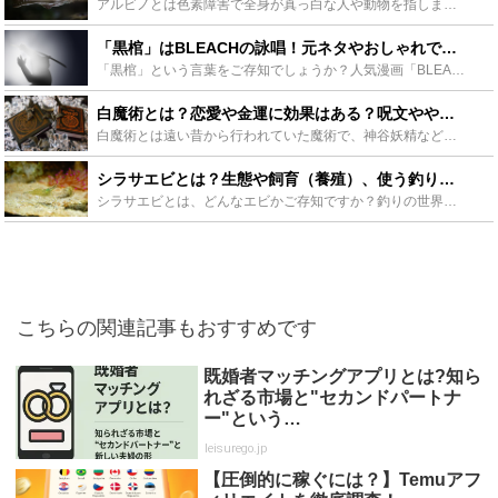
アルビノとは色素障害で全身が真っ白な人や動物を指します。アルビノは全身が白いため、どこか神聖さも感じさせる存在です。ここでは、アルビノの例や歴史的な立ち位置などについて紹介していきます。また、アフリ...
「黒棺」はBLEACHの詠唱！元ネタやおしゃれでかっこいい他の鬼道や名言も - Leisurego(レジャーゴー)
「黒棺」という言葉をご存知でしょうか？人気漫画「BLEACH」で藍染惣右介が使用する鬼道で、その強さはもちろん言葉の響のかっこよさから人気となりました。この記事では、黒棺は一体なんなのか、そして「黒...
白魔術とは？恋愛や金運に効果はある？呪文ややり方など詳しく紹介 - Leisurego(レジャーゴー)
白魔術とは遠い昔から行われていた魔術で、神谷妖精などの力を借りて行うものです。恋愛や復縁、金運にも効果のあるものとして知られており、それぞれ様々な呪文ややり方が存在します。今回は具体的な方法や黒魔術...
シラサエビとは？生態や飼育（養殖）、使う釣りについても徹底解説！ - Leisurego(レジャーゴー)
シラサエビとは、どんなエビかご存知ですか？釣りの世界では、釣れる餌として有名なエビです。このシラサエビについて生態や特徴、釣りでの活用や注意点、さらに、捕まえ方や飼育方法、気になる養殖についても紹介...
こちらの関連記事もおすすめです
既婚者マッチングアプリとは?知ら
れざる市場と"セカンドパートナ
ー"という…
leisurego.jp
【圧倒的に稼ぐには？】Temuアフ