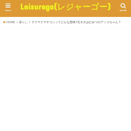
Leisurego(レジャーゴー)
menu
search
HOME
暮らし
テクマクマヤコンってどんな意味?元ネタはひみつのアッコちゃん？