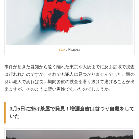
stux
/ Pixabay
事件が起きた愛知から遠く離れた東京や大阪までに及ぶ広域で捜査
は行われたのですが、それでも犯人は見つかりませんでした。頭の
良い犯人であれば長い期間警察の捜査を潜り抜けて逃げることが出
来ますが、そのように賢い男性であったのでしょうか。
3月5日に掛け茶屋で発見！増淵倉吉は首つり自殺をして
いた