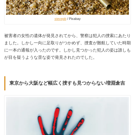
stevepb
/ Pixabay
被害者の女性の遺体が発見されてから、警察は犯人の捜索にあたり
ました。しかし一向に足取りがつかめず、捜査が難航していた時期
に一本の通報が入ったのです。しかし見つかった犯人の姿は誰しも
が目を疑うような歪な姿で発見されたのでした。
東京から大阪など幅広く捜すも見つからない増淵倉吉