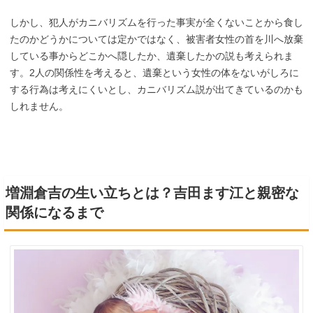
しかし、犯人がカニバリズムを行った事実が全くないことから食し
たのかどうかについては定かではなく、被害者女性の首を川へ放棄
している事からどこかへ隠したか、遺棄したかの説も考えられま
す。2人の関係性を考えると、遺棄という女性の体をないがしろに
する行為は考えにくいとし、カニバリズム説が出てきているのかも
しれません。
増淵倉吉の生い立ちとは？吉田ます江と親密な
関係になるまで