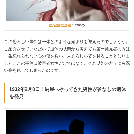
katyandgeorge
/ Pixabay
この恐ろしい事件は一体どのような始まりを迎えたのでしょうか。
ご紹介させていただいて遺体の状態から考えても第一発見者の方は
一生忘れられない心の傷を負い、末恐ろしい姿を見ることとなりま
した。この事件は被害者女性だけではなく、それ以外の方々にも深
い傷を残してしまったのです。
1932年2月8日！納屋へやってきた男性が首なしの遺体
を発見