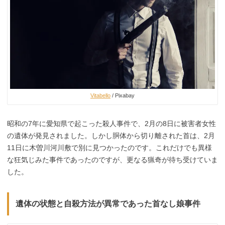
Vitabello
/ Pixabay
昭和の7年に愛知県で起こった殺人事件で、2月の8日に被害者女性
の遺体が発見されました。しかし胴体から切り離された首は、2月
11日に木曽川河川敷で別に見つかったのです。これだけでも異様
な狂気じみた事件であったのですが、更なる猟奇が待ち受けていま
した。
遺体の状態と自殺方法が異常であった首なし娘事件