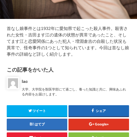
首なし娘事件とは1932年に愛知県で起こった殺人事件。殺害さ
れた女性・吉田ます江の遺体の状態が異常であったこと、そし
てます江と恋愛関係にあった犯人・増淵倉吉の自殺した状況も
異常で、怪奇事件の1つとして知られています。今回は首なし娘
事件の詳細など詳しく紹介します。
この記事をかいた人
lac
大学、大学院を獣医学部にて過ごし、養った知識と共に、興味あふれ
る内容をお届けします。
ツイート
シェア
はてブ
Google+