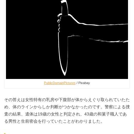
PublicDomainPictures
/ Pixabay
その答えは女性特有の乳房や下腹部が体からえぐり取られていたた
め、体のラインからしか判断がつかなかったのです。警察による捜
査の結果、遺体は19歳の女性と判定され、43歳の和菓子職人であ
る男性と生前密会を行っていたことがわかりました。