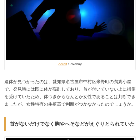
geralt
/ Pixabay
遺体が見つかったのは、愛知県名古屋市中村区米野町の鶏糞小屋
で、発見時には既に体が腐乱しており、首が付いていない上に損傷
を受けていたため、体つきからなんとか女性であることは判断でき
ましたが、女性特有の生殖器で判断がつかなかったのでしょうか。
首がないだけでなく胸やへそなどがえぐりとられていた