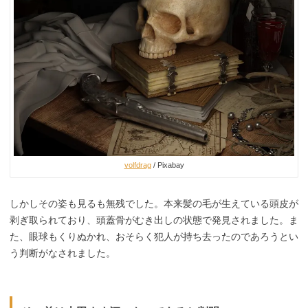
volfdrag
/ Pixabay
しかしその姿も見るも無残でした。本来髪の毛が生えている頭皮が
剥ぎ取られており、頭蓋骨がむき出しの状態で発見されました。ま
た、眼球もくりぬかれ、おそらく犯人が持ち去ったのであろうとい
う判断がなされました。