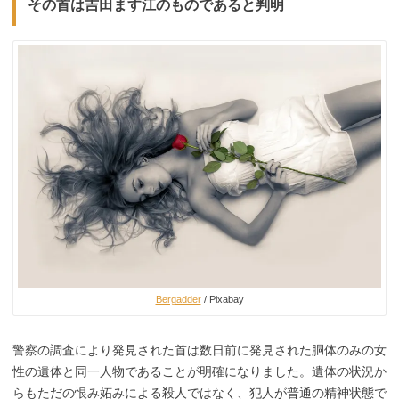
その首は吉田ます江のものであると判明
Bergadder
/ Pixabay
警察の調査により発見された首は数日前に発見された胴体のみの女
性の遺体と同一人物であることが明確になりました。遺体の状況か
らもただの恨み妬みによる殺人ではなく、犯人が普通の精神状態で