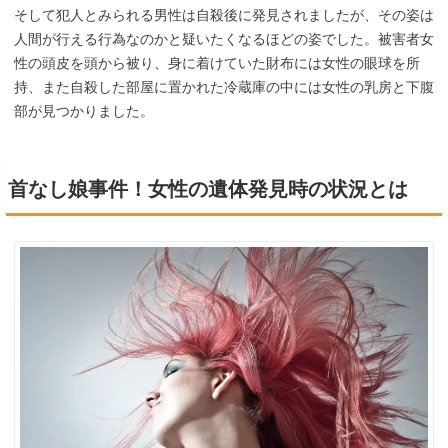
そして犯人とみられる男性は自殺後に発見されましたが、その姿は
人間が行える行為なのかと疑いたくなるほどの姿でした。被害者女
性の頭皮を頭から被り、身に着けていた財布には女性の眼球を所
持、また自殺した部屋に置かれた冷蔵庫の中には女性の乳房と下腹
部が見つかりました。
首なし娘事件！女性の遺体発見時の状況とは