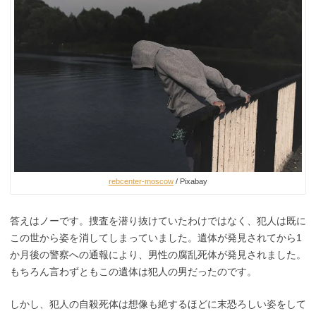
rebcenter-moscow
/ Pixabay
答えはノーです。捜査を潜り抜けていたわけではなく、犯人は既に
この世から姿を消してしまっていました。遺体が発見されてから1
か月後の警察への通報により、男性の腐乱死体が発見されました。
もちろん言わずともこの遺体は犯人の男だったのです。
しかし、犯人の自殺死体は想像も絶するほどに末恐ろしい姿をして