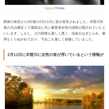
Palema
/ Pixabay
胴体の発見から3日後の2月11日に首が発見されました。木曽川河
原の犬山橋近くで遺留品と共に被害者女性の頭部が隠されていたと
いいます。しかし、その状態も著しく悪く、頭皮がはぎとられ、眼
球もくりぬかれており、下あごも激しく損傷していました。
2月11日に木曽川に女性の首が浮いているという情報が