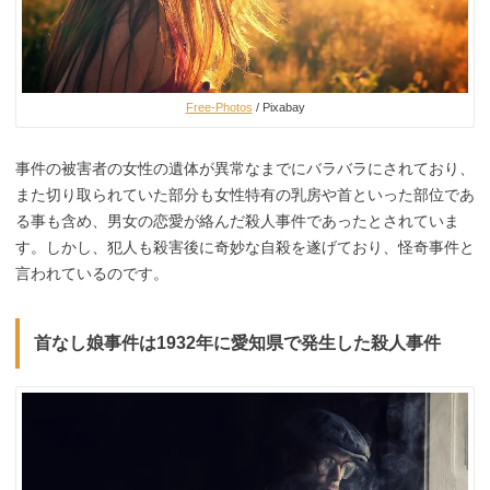
Free-Photos
/ Pixabay
事件の被害者の女性の遺体が異常なまでにバラバラにされており、
また切り取られていた部分も女性特有の乳房や首といった部位であ
る事も含め、男女の恋愛が絡んだ殺人事件であったとされていま
す。しかし、犯人も殺害後に奇妙な自殺を遂げており、怪奇事件と
言われているのです。
首なし娘事件は1932年に愛知県で発生した殺人事件