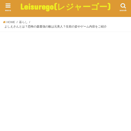
Leisurego(レジャーゴー)
menu
search
HOME
暮らし
よしえさんとは？恐怖の森最強の敵は元美人？生前の姿やゲーム内容をご紹介