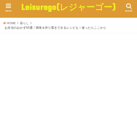
Leisurego(レジャーゴー)
menu
search
HOME
暮らし
お弁当のおかず55選！簡単＆作り置きできるレシピも！迷ったらここから