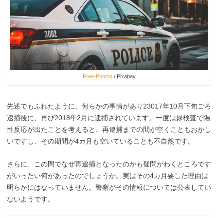
Free-Photos
/ Pixabay
先述でもふれたように、何らかの事情があり23017年10月下旬ごろ
逮捕後に、再び2018年2月に逮捕されています。一度は尿検査で陽
性反応が出たことを考えると、再逮捕までの間が空くこともおかし
いですし、その期間が4カ月も空いていることも不自然です。
さらに、この間でなぜ再逮捕となったのかも疑問がわくところです
がいったい何があったのでしょうか。実はその4カ月要した理由は
明らかにはなっていません。警察がその情報については公表してい
ないようです。