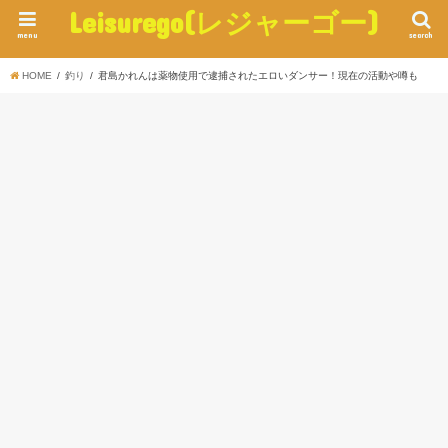
Leisurego(レジャーゴー)
menu
search
HOME
釣り
君島かれんは薬物使用で逮捕されたエロいダンサー！現在の活動や噂も