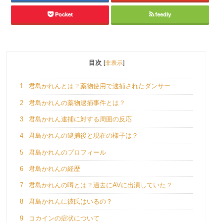
Pocket
feedly
目次
[
非表示
]
1
君島かれんとは？薬物使用で逮捕されたダンサー
2
君島かれんの薬物逮捕事件とは？
3
君島かれん逮捕に対する周囲の反応
4
君島かれんの逮捕後と現在の様子は？
5
君島かれんのプロフィール
6
君島かれんの経歴
7
君島かれんの噂とは？過去にAVに出演していた？
8
君島かれんに彼氏はいるの？
9
コカインの症状について