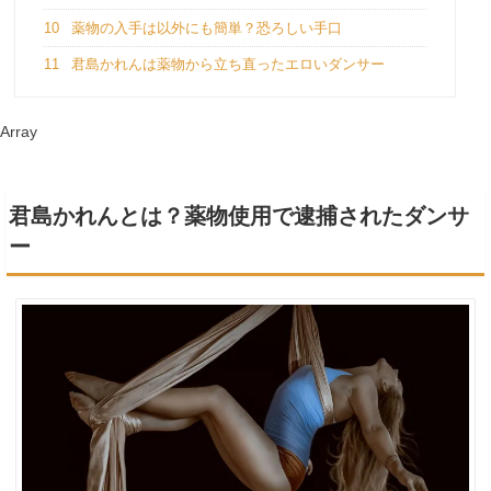
10
薬物の入手は以外にも簡単？恐ろしい手口
11
君島かれんは薬物から立ち直ったエロいダンサー
Array
君島かれんとは？薬物使用で逮捕されたダンサ
ー