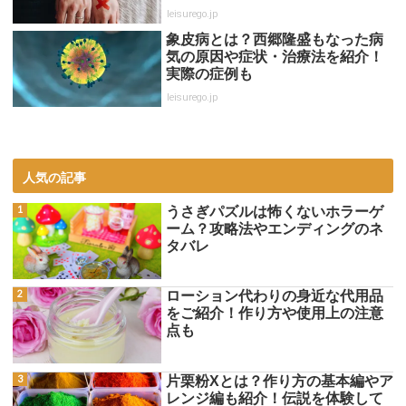
leisurego.jp
象皮病とは？西郷隆盛もなった病
気の原因や症状・治療法を紹介！
実際の症例も
leisurego.jp
人気の記事
うさぎパズルは怖くないホラーゲ
ーム？攻略法やエンディングのネ
タバレ
ローション代わりの身近な代用品
をご紹介！作り方や使用上の注意
点も
片栗粉Xとは？作り方の基本編やア
レンジ編も紹介！伝説を体験して