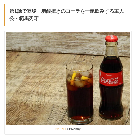
第1話で登場！炭酸抜きのコーラを一気飲みする主人
公・範馬刃牙
Bru-nO
/ Pixabay