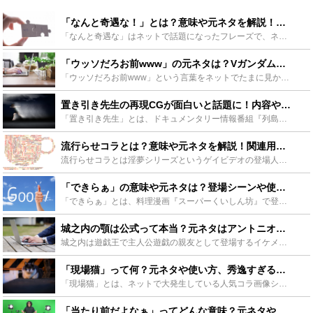
「なんと奇遇な！」とは？意味や元ネタを解説！実在した人も？ - Leisurego(レジャーゴー)
「なんと奇遇な」はネットで話題になったフレーズで、ネタ画像などが多く作られました。しかし、元ネタを知っている人は少ないと思います。この記事では「なんと奇遇な」の元ネタやついてまとめていきますが、下ネ...
「ウッソだろお前www」の元ネタは？Vガンダムやグラブルのネタも - Leisurego(レジャーゴー)
「ウッソだろお前www」という言葉をネットでたまに見かけますが、意味や元ネタ知っている方はどれだけいるでしょうか？元ネタが世の中に出てきたのはかなり前になるので知らなくても当然です。この記事では「ウ...
置き引き先生の再現CGが面白いと話題に！内容や制作会社など紹介 - Leisurego(レジャーゴー)
「置き引き先生」とは、ドキュメンタリー情報番組『列島警察捜査網THE追跡』に登場した犯人のこと。そんな置き引き先生の犯行再現CGが面白いとネットで話題に？今回は置き引き先生の再現CG内容や面白いポイ...
流行らせコラとは？意味や元ネタを解説！関連用語や淫夢語録も紹介！ - Leisurego(レジャーゴー)
流行らせコラとは淫夢シリーズというゲイビデオの登場人物が発したセリフの空耳から生まれた言葉です。淫夢シリーズは流行らせコラ以外にも様々な面白いセリフがあることで知られています。流行らせコラの意味や元...
「できらぁ」の意味や元ネタは？登場シーンや使い方、コラ画像など紹介！ - Leisurego(レジャーゴー)
「できらぁ」とは、料理漫画『スーパーくいしん坊』で登場した言葉で、主人公が無理難題を押し付けられたときに放ったセリフです。この記事では「できらぁ」の元ネタシーンや具体的な使い方、コラ画像などまとめて...
城之内の顎は公式って本当？元ネタはアントニオ猪木？クソコラ画像まとめも - Leisurego(レジャーゴー)
城之内は遊戯王で主人公遊戯の親友として登場するイケメンキャラクターです。普段のキャラとは異なり、立派な顎を披露して一躍ネットの人気者になりました。コラ画像だと疑われるほどにインパクトの強い城之内の顎...
「現場猫」って何？元ネタや使い方、秀逸すぎるコラもまとめ！ - Leisurego(レジャーゴー)
「現場猫」とは、ネットで大発生している人気コラ画像シリーズのことです。実際の仕事現場で起きそうなギリギリの労災ラインをいじった皮肉で大人気！今回は、大人気コラ画像「現場猫」が生まれた経緯や元ネタの労...
「当たり前だよなぁ」ってどんな意味？元ネタや使い方、返し方をご紹介！ - Leisurego(レジャーゴー)