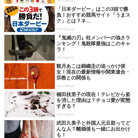
leisurego.jp
「日本ダービー」はこの3頭で勝
負！おすすめ競馬サイト「うまス
ク」とは？ネ…
leisurego.jp
『鬼滅の刃』柱メンバーの強さラ
ンキング！鬼殺隊最強はこのキャ
ラ！
leisurego.jp
観月あこは錦織圭の追っかけ彼
女！現在の最新情報や関東連合・
宗教との関係も
leisurego.jp
楠田枝里子の現在！テレビから姿
を消した理由は？チョコ愛が変態
すぎる？
leisurego.jp
武田久美子と外国人元旦那ってど
んな人？離婚後も一緒にお出かけ
も！