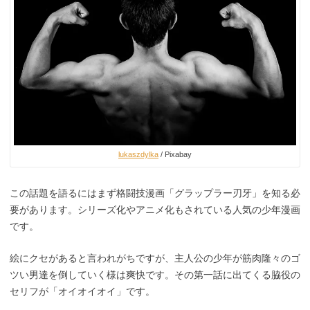
lukaszdylka
/ Pixabay
この話題を語るにはまず格闘技漫画「グラップラー刃牙」を知る必
要があります。シリーズ化やアニメ化もされている人気の少年漫画
です。
絵にクセがあると言われがちですが、主人公の少年が筋肉隆々のゴ
ツい男達を倒していく様は爽快です。その第一話に出てくる脇役の
セリフが「オイオイオイ」です。