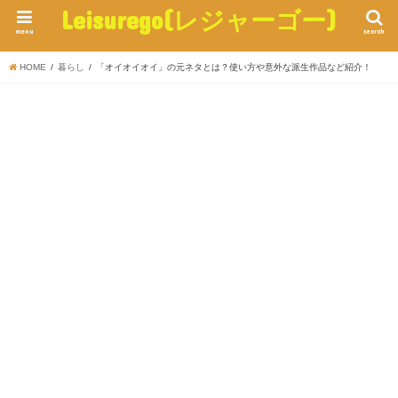
Leisurego(レジャーゴー)
menu
search
HOME
暮らし
「オイオイオイ」の元ネタとは？使い方や意外な派生作品など紹介！