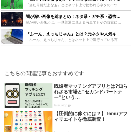
『当たり前だよなぁ』とはネット上で使われるネタの一つです。意味は言葉のままの部分もありますが、そうではない側面もあります。今回はネット上で人気のフレーズ『当たり前だよなぁ』の元ネタと使い方をご紹介し...
闇が深い画像を総まとめ！ネタ系・ガチ系・恐怖系など多数紹介！ - Leisurego(レジャーゴー)
闇が深い画像とは、一見普通に見える写真でもその背景にある根深い闇が垣間見える画像のことを言います。闇が深い画像には、つい笑ってしまうものからガチの恐怖画像まで幅広くあります。今回はネットで広がってい...
『ふーん、えっちじゃん』とは？元ネタや人気キャラのコラ画像、曲を紹介！ - Leisurego(レジャーゴー)
「ふーん、えっちじゃん」とはネット上で流行っている言葉の一つです。日常生活ではあまり見かける機会はないので、よく知らないと言う人も多いと思いますが、コラ画像や替え歌など活用の幅はどんどんと広がってい...
こちらの関連記事もおすすめです
既婚者マッチングアプリとは?知ら
れざる市場と"セカンドパートナ
ー"という…
leisurego.jp
【圧倒的に稼ぐには？】Temuアフ
ィリエイトを徹底調査！