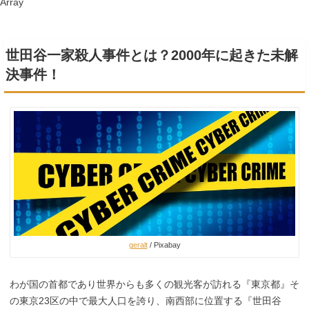
Array
世田谷一家殺人事件とは？2000年に起きた未解
決事件！
geralt
/ Pixabay
わが国の首都であり世界からも多くの観光客が訪れる『東京都』そ
の東京23区の中で最大人口を誇り、南西部に位置する『世田谷