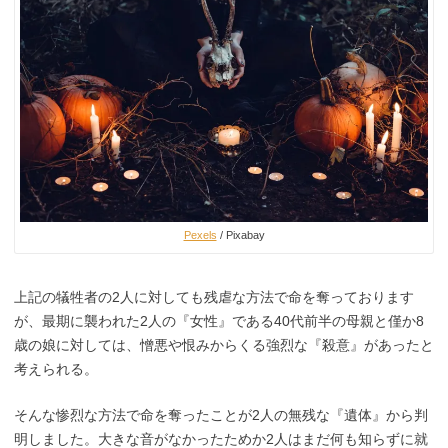
Pexels
/ Pixabay
上記の犠牲者の2人に対しても残虐な方法で命を奪っております
が、最期に襲われた2人の『女性』である40代前半の母親と僅か8
歳の娘に対しては、憎悪や恨みからくる強烈な『殺意』があったと
考えられる。
そんな惨烈な方法で命を奪ったことが2人の無残な『遺体』から判
明しました。大きな音がなかったためか2人はまだ何も知らずに就