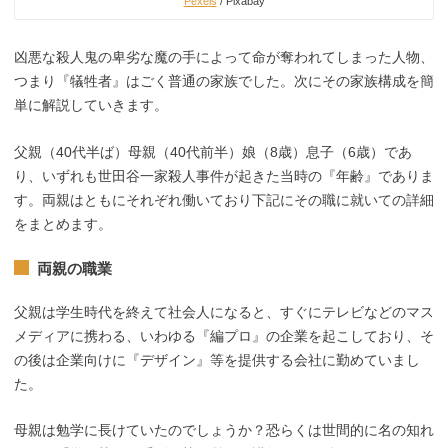
Pexels
/ Pixabay
凶悪な殺人鬼の卑劣な魔の手によって命が奪われてしまった人物、
つまり『犠牲者』はごく普通の家族でした。次にその家族構成を簡
単に解説していきます。
父親（40代半ば）母親（40代前半）娘（8歳）息子（6歳）であ
り、いずれも世田谷一家殺人事件が起きた当時の『年齢』でありま
す。両親はともにそれぞれ働いており下記にその職に就いての詳細
をまとめます。
両親の職業
父親は学生時代を終えて社会人になると、すぐにテレビなどのマス
メディアに携わる、いわゆる『編プロ』の企業を起こしており、そ
の後は企業向けに『デザイン』等を提供する会社に勤めていまし
た。
母親は勉学に長けていたのでしょうか？恐らくは世間的に名の知れ