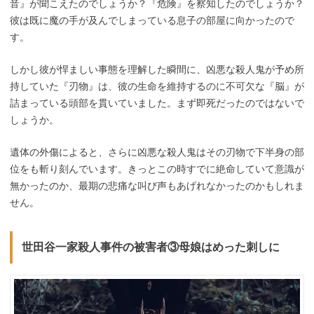
音』が聞こえたのでしょうか？『危険』を察知したのでしょうか？
彼は既に魔の手が及んでしまっている息子の部屋に向かったので
す。
しかし彼が悍ましい事態を理解した瞬間に、凶悪な殺人鬼が予め所
持していた『刃物』は、彼の生命を維持するのに不可欠な『脳』が
詰まっている頭部を貫いていました。まず即死だったのではないで
しょうか。
遺体の外傷によると、さらに凶悪な殺人鬼はその刃物で下半身の部
位をも斬り刻んでいます。きっとこの時すでに絶命していて意識が
無かったのか、最期の悲痛な叫び声もあげれなかったのかもしれま
せん。
世田谷一家殺人事件の被害者③母娘はめった刺しに