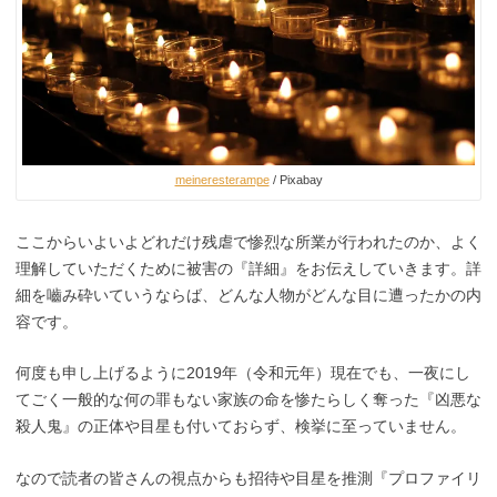
meineresterampe
/ Pixabay
ここからいよいよどれだけ残虐で惨烈な所業が行われたのか、よく
理解していただくために被害の『詳細』をお伝えしていきます。詳
細を嚙み砕いていうならば、どんな人物がどんな目に遭ったかの内
容です。
何度も申し上げるように2019年（令和元年）現在でも、一夜にし
てごく一般的な何の罪もない家族の命を惨たらしく奪った『凶悪な
殺人鬼』の正体や目星も付いておらず、検挙に至っていません。
なので読者の皆さんの視点からも招待や目星を推測『プロファイリ