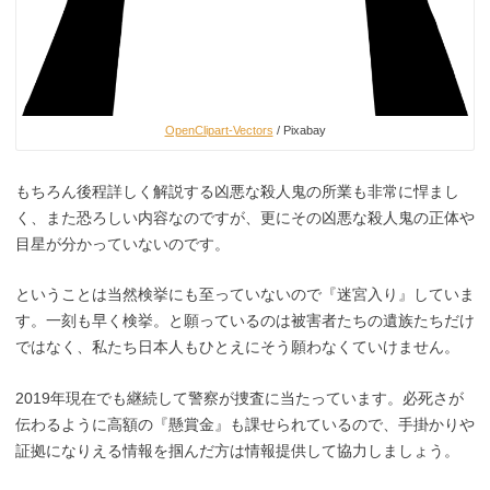
OpenClipart-Vectors
/ Pixabay
もちろん後程詳しく解説する凶悪な殺人鬼の所業も非常に悍まし
く、また恐ろしい内容なのですが、更にその凶悪な殺人鬼の正体や
目星が分かっていないのです。
ということは当然検挙にも至っていないので『迷宮入り』していま
す。一刻も早く検挙。と願っているのは被害者たちの遺族たちだけ
ではなく、私たち日本人もひとえにそう願わなくていけません。
2019年現在でも継続して警察が捜査に当たっています。必死さが
伝わるように高額の『懸賞金』も課せられているので、手掛かりや
証拠になりえる情報を掴んだ方は情報提供して協力しましょう。