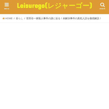
Leisurego(レジャーゴー)
menu
search
HOME
暮らし
世田谷一家殺人事件の謎に迫る！未解決事件の真犯人説を徹底解説！