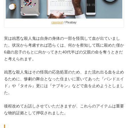
rawpixel
/ Pixabay
実は凶悪な殺人鬼は自身の身体の一部を怪我して血が出ていまし
た。状況から考慮すれば恐らくは、何かを察知して既に殺めた僅か
6歳の息子のもとに向かってきた40代半ばの父親の命を奪うときだ
と考えられます。
凶悪な殺人鬼はその怪我の応急処置のため、また流れ出る血を止め
るために、惨劇の舞台となった住まいに置いてあった『バンドエイ
ド』や『タオル』更には『ナプキン』などで血を止めようとしまし
た。
後程改めてお話しさせていただきますが、これらのアイテムは重要
な物的証拠として押収されました。