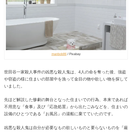
manbob86
/ Pixabay
世田谷一家殺人事件の凶悪な殺人鬼は、4人の命を奪った後、強盗
や窃盗の様に住まいの部屋中を漁って金目の物や欲しい物を探して
いました。
先ほど解説した惨劇の舞台となった住まいでの行為、本来であれば
不用意な『食事』及び『応急処置』から出たごみなどを、住まいの
設備のひとつである『お風呂』の湯船に棄てていたのです。
凶悪な殺人鬼は自分が必要なもの欲しいものと要らないものを『厳