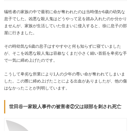
犠牲者の家族の中で最初に命が奪われたのは当時僅か6歳の幼気な
息子でした。凶悪な殺人鬼はどうやって足を踏み入れたのか分かり
ませんが、家族が生活していた住まいに侵入すると、徐に息子の部
屋に行きました。
その時幼気な6歳の息子はすやすやと何も知らずに寝ていました
が、そこを凶悪な殺人鬼は容赦なくまだ小さく細い首筋を卑劣な手
で一気に締め上げたのです。
こうして卑劣な所業により1人の少年の尊い命が奪われてしまいま
した。この際に締め上げたことによる出血がありましたが、他の傷
はなかったことが判明しています。
世田谷一家殺人事件の被害者②父は頭部を刺され死亡