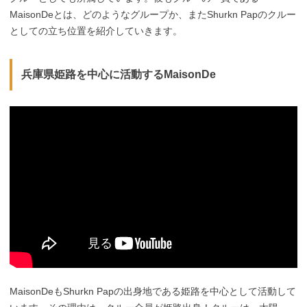
MaisonDeとは、どのようなグループか、またShurkn Papのクルー
としての立ち位置を紹介していきます。
兵庫県姫路を中心に活動するMaisonDe
MaisonDeもShurkn Papの出身地である姫路を中心として活動して