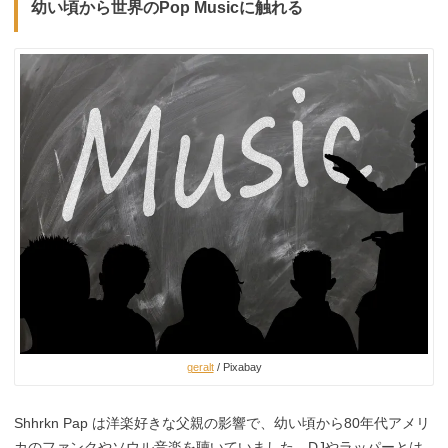
幼い頃から世界のPop Musicに触れる
geralt
/ Pixabay
Shhrkn Pap は洋楽好きな父親の影響で、幼い頃から80年代アメリ
カのファンクやソウル音楽を聴いていました。DJやラッパーとは