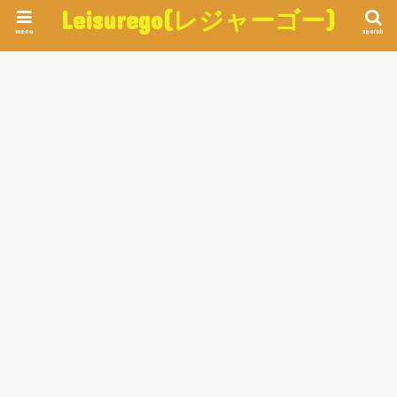
Leisurego(レジャーゴー)
menu
search