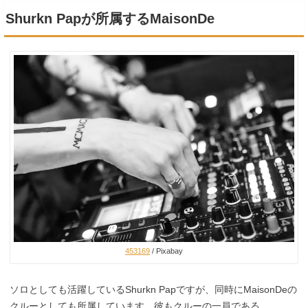
Shurkn Papが所属するMaisonDe
453169
/ Pixabay
ソロとしても活躍しているShurkn Papですが、同時にMaisonDeの
クルーとしても所属しています。彼もクルーの一員である