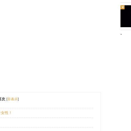
"
目次
[
非表示
]
な女性！