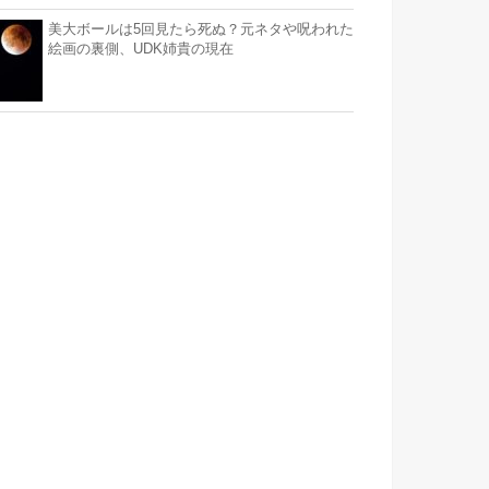
美大ボールは5回見たら死ぬ？元ネタや呪われた
絵画の裏側、UDK姉貴の現在