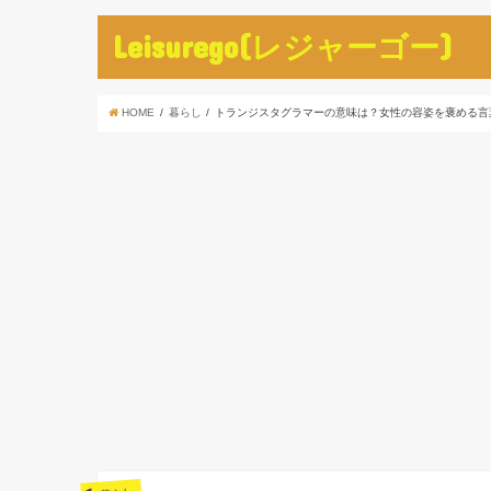
Leisurego(レジャーゴー)
HOME
暮らし
トランジスタグラマーの意味は？女性の容姿を褒める言