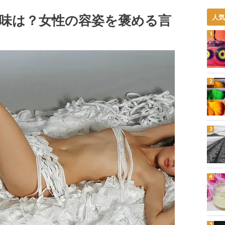
味は？女性の容姿を褒める言
人