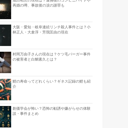
成田昭次の現在は？逮捕後のコンビニバイトや
再婚の噂、事故後の涙の謝罪も
大阪・愛知・岐阜連続リンチ殺人事件とは？小
林正人・大倉淳・芳我匡由の現在
村岡万由子さんの現在は？ケツ毛バーガー事件
の被害者と白鯛素久とは？
鯉の寿命ってどれくらい？ギネス記録の鯉も紹
介
創価学会が怖い？恐怖の勧誘や嫌がらせの体験
談・事件まとめ